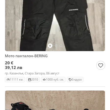
Мото панталон-BERING
20 €
39,12 лв
гр. Казанлък, Стара Загора, 06 август
11111 км.
2010
1000 куб. см.
Ендуро