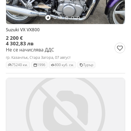
Suzuki VX VX800
2 200 €
4 302,83 лв
Не се начислява ДДС
гр. Казанлък, Стара Загора, 07 август
75240 км.
1996
800 куб. см.
Турър