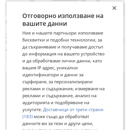
×
Отговорно използване на
Kymco Agility 16+ 49cm. 4 Тактов
вашите данни
1 300 €
Ние и нашите партньори използваме
2 542,58 лв
бисквитки и подобни технологии, за
Не се начислява ДДС
да съхраняваме и получаваме достъп
гр. Казанлък, Стара Загора, 07 август
до информация на вашето устройство
2750 км.
2019
50 куб. см.
Скутер
и да обработваме лични данни, като
вашия IP адрес, уникални
идентификатори и данни за
сърфиране, за персонализирани
реклами и съдържание, измерване на
реклами и съдържание, анализ на
аудиторията и подобряване на
услугите.
Доставчици от трети страни
(183)
може също да обработват
данните ви за тези и други цели,