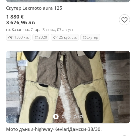
Скутер Lexmoto aura 125
1 880 €
3 676,96 лв
гр. Казанлък, Стара Загора, 07 август
11500 км.
2020
125 куб. см.
Скутер
Мото дънки-highway-Kevlar!Дамски-38/30.