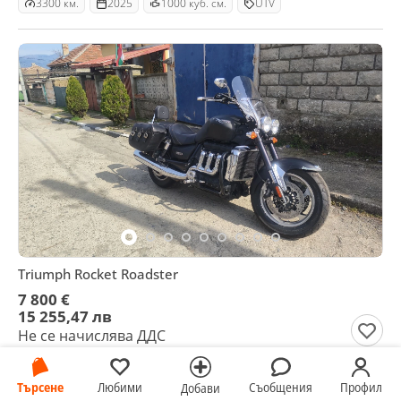
3300 км.
2025
1000 куб. см.
UTV
Triumph Rocket Roadster
7 800 €
15 255,47 лв
Не се начислява ДДС
гр. Казанлък, Стара Загора, 05 август
26000 км.
2011
2300 куб. см.
Търсене
Любими
Съобщения
Профил
Добави