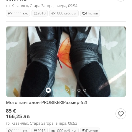
гр. Казанлък, Стара Загора, вчера, 09:54
11111 км.
2010
1000 куб. см.
Пистов
Мото панталон-PROBIKER!Размер-52!
85 €
166,25 лв
гр. Казанлък, Стара Загора, вчера, 09:53
11111 км.
2015
1000 куб. см.
Пистов