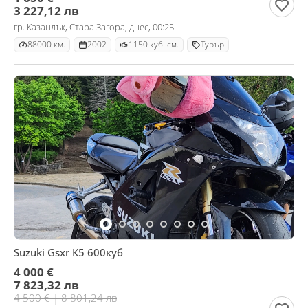
3 227,12 лв
гр. Казанлък, Стара Загора, днес, 00:25
88000 км.
2002
1150 куб. см.
Турър
Suzuki Gsxr К5 600куб
4 000 €
7 823,32 лв
4 500 € | 8 801,24 лв