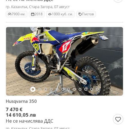
гр. Казанлък, Стара Загора, 07 август
7900 км.
2018
1000 куб. см.
Пистов
Husqvarna 350
7 470 €
14 610,05 лв
Не се начислява ДДС
гр. Казанлък, Стара Загора, 07 август