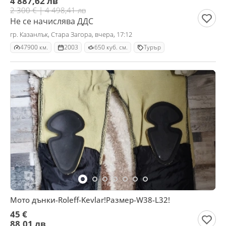
4 887,62 лв
2 300 € | 4 498,41 лв
Не се начислява ДДС
гр. Казанлък, Стара Загора, вчера, 17:12
47900 км.
2003
650 куб. см.
Турър
Мото дънки-Roleff-Kevlar!Размер-W38-L32!
45 €
88,01 лв