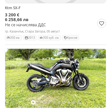
Ktm SX-F
3 200 €
6 258,66 лв
Не се начислява ДДС
гр. Казанлък, Стара Загора, 05 август
350 км.
2013
350 куб. см.
Кросов