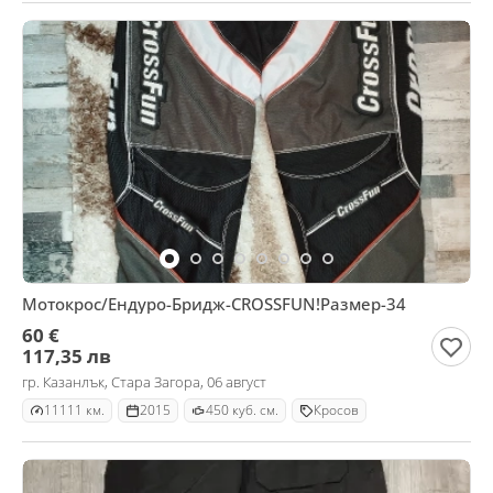
Мотокрос/Ендуро-Бридж-CROSSFUN!Размер-34
60 €
117,35 лв
гр. Казанлък, Стара Загора, 06 август
11111 км.
2015
450 куб. см.
Кросов