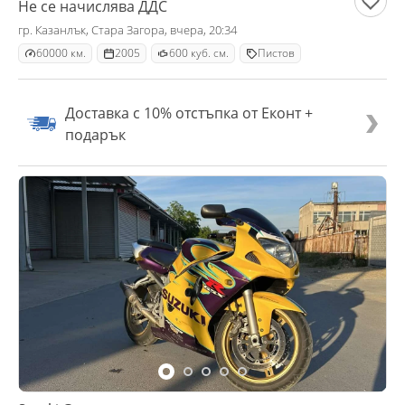
Не се начислява ДДС
гр. Казанлък, Стара Загора, вчера, 20:34
60000 км.
2005
600 куб. см.
Пистов
Доставка с 10% отстъпка от Еконт +
подарък