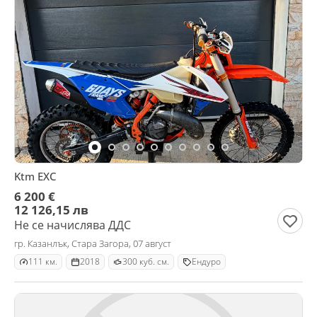
Ktm EXC
6 200 €
12 126,15 лв
Не се начислява ДДС
гр. Казанлък, Стара Загора, 07 август
111 км.
2018
300 куб. см.
Ендуро