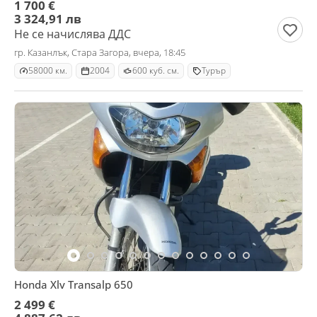
1 700 €
3 324,91 лв
Не се начислява ДДС
гр. Казанлък, Стара Загора, вчера, 18:45
58000 км.
2004
600 куб. см.
Турър
Honda Xlv Тransalp 650
2 499 €