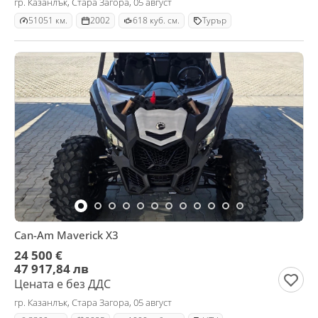
гр. Казанлък, Стара Загора, 05 август
51051 км.
2002
618 куб. см.
Турър
Can-Am Maverick X3
24 500 €
47 917,84 лв
Цената е без ДДС
гр. Казанлък, Стара Загора, 05 август