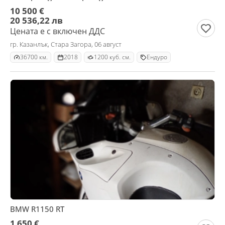
10 500 €
20 536,22 лв
Цената е с включен ДДС
гр. Казанлък, Стара Загора, 06 август
36700 км.
2018
1200 куб. см.
Ендуро
BMW R1150 RT
1 650 €