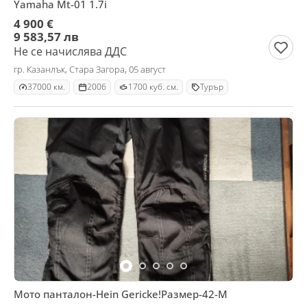
Yamaha Mt-01 1.7i
4 900 €
9 583,57 лв
Не се начислява ДДС
гр. Казанлък, Стара Загора, 05 август
37000 км.
2006
1700 куб. см.
Турър
Мото панталон-Hein Gericke!Размер-42-М