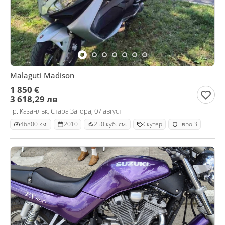
Malaguti Madison
1 850 €
3 618,29 лв
гр. Казанлък, Стара Загора, 07 август
46800 км.
2010
250 куб. см.
Скутер
Евро 3