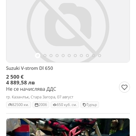
Suzuki V-strom Dl 650
2 500 €
4 889,58 лв
Не се начислява ДДС
гр. Казанлък, Стара Загора, 07 август
82500 км.
2006
650 куб. см.
Турър