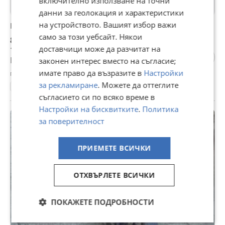
включително използване на точни
данни за геолокация и характеристики
на устройството. Вашият избор важи
Honda Crf 1000 DCT
само за този уебсайт. Някои
8 500 €
16 624,56 лв
доставчици може да разчитат на
Не се начислява ДДС
законен интерес вместо на съгласие;
имате право да възразите в
Настройки
гр. Казанлък, Стара Загора, 07 август
за рекламиране
. Можете да оттеглите
72000 км.
2018
1000 куб. см.
Турър
съгласието си по всяко време в
Настройки на бисквитките
.
Политика
за поверителност
ПРИЕМЕТЕ ВСИЧКИ
ОТХВЪРЛЕТЕ ВСИЧКИ
ПОКАЖЕТЕ ПОДРОБНОСТИ