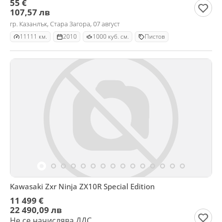
55 €
107,57 лв
гр. Казанлък, Стара Загора, 07 август
11111 км.
2010
1000 куб. см.
Пистов
Kawasaki Zxr Ninja ZX10R Special Edition
11 499 €
22 490,09 лв
Не се начислява ДДС