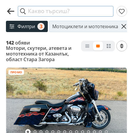
Какво търсиш?
Филтри
3
Мотоциклети и мототехника
142
обяви
Мотори, скутери, атевета и
мототехника от Казанлък,
област Стара Загора
ПРОМО