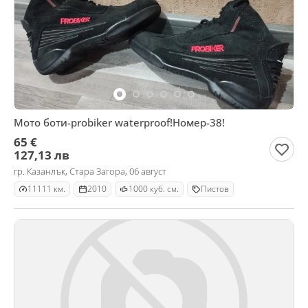
Мото боти-probiker waterproof!Номер-38!
65 €
127,13 лв
гр. Казанлък, Стара Загора, 06 август
11111 км.
2010
1000 куб. см.
Пистов