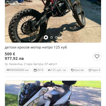
детски кросов мотор нитро 125 куб
500 €
977,92 лв
гр. Казанлък, Стара Загора, 07 август
900000000 км.
2010
125 куб. см.
Кросов
Евро 6