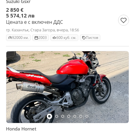
Suzuki Gsxr
2 850 €
5 574,12 лв
Цената е с включен ДДС
гр. Казанлък, Стара Загора, вчера, 18:56
92000 км.
2003
600 куб. см.
Пистов
Honda Hornet