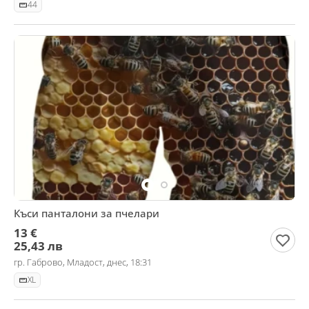
44
Къси панталони за пчелари
13 €
25,43 лв
гр. Габрово, Младост, днес, 18:31
XL