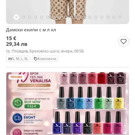
Дамски екипи с м л хл
15 €
29,34 лв
гр. Пловдив, Брезовско шосе, вчера, 09:58
S, M, L, XL
Комплекти
ПРОМО