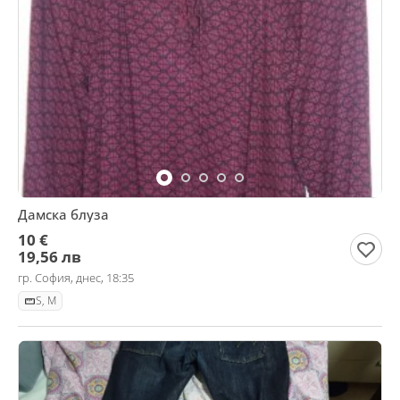
Дамска блуза
10 €
19,56 лв
гр. София, днес, 18:35
S, M