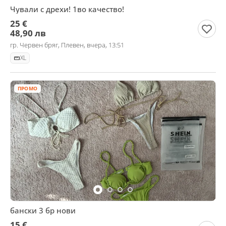
Чували с дрехи! 1во качество!
25 €
48,90 лв
гр. Червен бряг, Плевен, вчера, 13:51
XL
ПРОМО
бански 3 бр нови
15 €