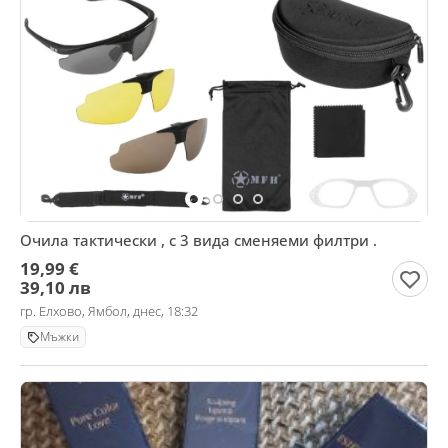
Очила тактически , с 3 вида сменяеми филтри .
19,99 €
39,10 лв
гр. Елхово, Ямбол, днес, 18:32
Мъжки