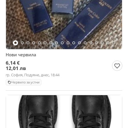
Нови червила
6,14 €
12,01 лв
гр. София, Подуяне, днес, 18:44
Червило за устни