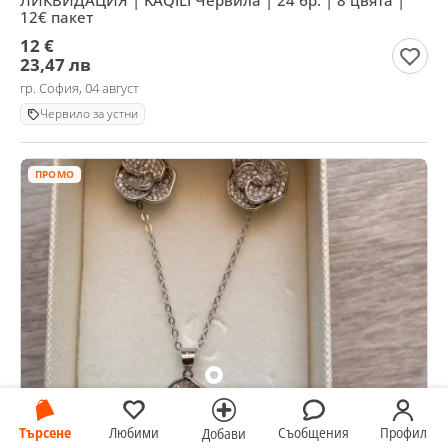
ЛИКВИДАЦИЯ | KAQILI Червила | 24 бр. | 8 цвята |
12€ пакет
12 €
23,47 лв
гр. София, 04 август
Червило за устни
ПРОМО
Нов сребърен комплект
Търсене
Любими
Съобщения
Профил
Добави
40 €