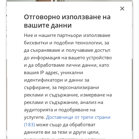
×
Дамски ежедневни обувки леки и удобни
Отговорно използване на
18 €
вашите данни
35,20 лв
Ние и нашите партньори използваме
гр. София, Дружба 1, 13 юли
бисквитки и подобни технологии, за
36, 38, 39, >41, 37, 40, 41
Спортни
да съхраняваме и получаваме достъп
до информация на вашето устройство
ПРОМО
и да обработваме лични данни, като
вашия IP адрес, уникални
идентификатори и данни за
сърфиране, за персонализирани
реклами и съдържание, измерване на
реклами и съдържание, анализ на
аудиторията и подобряване на
услугите.
Доставчици от трети страни
(183)
може също да обработват
данните ви за тези и други цели,
Висулка молитвеник , верижка