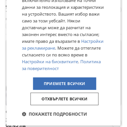
включително използване на точни
900 €
данни за геолокация и характеристики
1 760,25 лв
на устройството. Вашият избор важи
гр. София, 7-ми 11-ти километър, вчера, 00:21
само за този уебсайт. Някои
Златни
доставчици може да разчитат на
законен интерес вместо на съгласие;
имате право да възразите в
Настройки
ПРОМО
за рекламиране
. Можете да оттеглите
съгласието си по всяко време в
Настройки на бисквитките
.
Политика
за поверителност
ПРИЕМЕТЕ ВСИЧКИ
ОТХВЪРЛЕТЕ ВСИЧКИ
Слънчеви очила - Кръгли
ПОКАЖЕТЕ ПОДРОБНОСТИ
35 €
68,45 лв