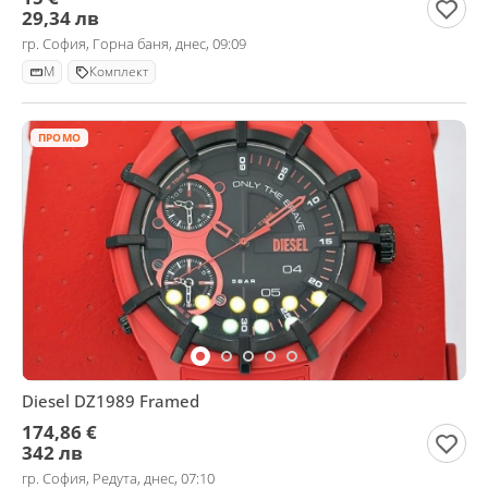
29,34 лв
гр. София, Горна баня, днес, 09:09
M
Комплект
ПРОМО
Diesel DZ1989 Framed
174,86 €
342 лв
гр. София, Редута, днес, 07:10