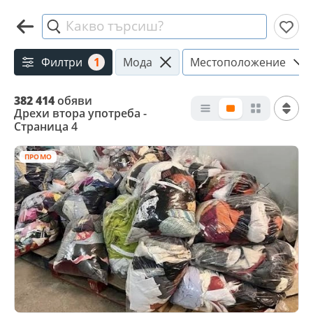
Какво търсиш?
Филтри
1
Мода
Местоположение
382 414
обяви
Дрехи втора употреба -
Страница 4
ПРОМО