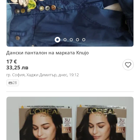
Дански панталон на марката Knujo
17 €
33,25 лв
гр. София, Хаджи Димитър, днес, 19:12
28