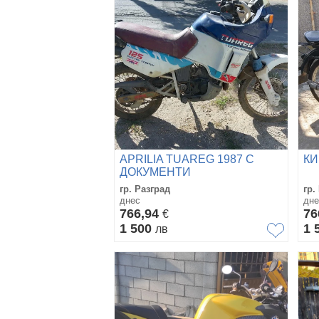
APRILIA TUAREG 1987 С
КИ
ДОКУМЕНТИ
гр. Разград
гр.
днес
дне
766,94
76
€
1 500
1 
лв