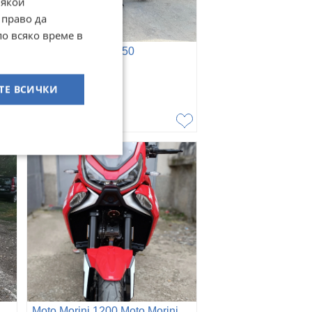
Някои
 право да
по всяко време в
Suzuki V-strom 1050
гр. Разград
ТЕ ВСИЧКИ
03 август
9 300
€
18 189,22
лв
Moto Morini 1200 Moto Morini