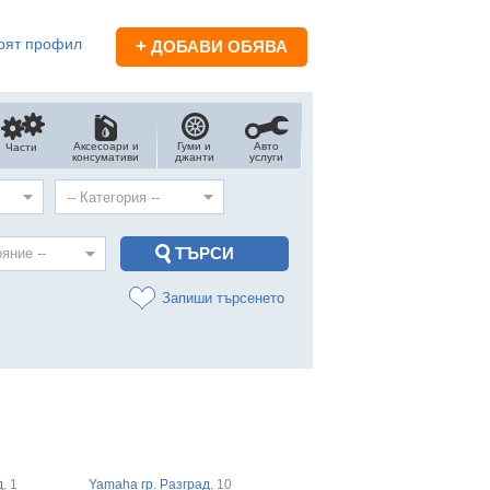
оят профил
+
ДОБАВИ ОБЯВА
Аксесоари и
Гуми и
Авто
Части
консумативи
джанти
услуги
Запиши търсенето
д
, 1
Yamaha гр. Разград
, 10