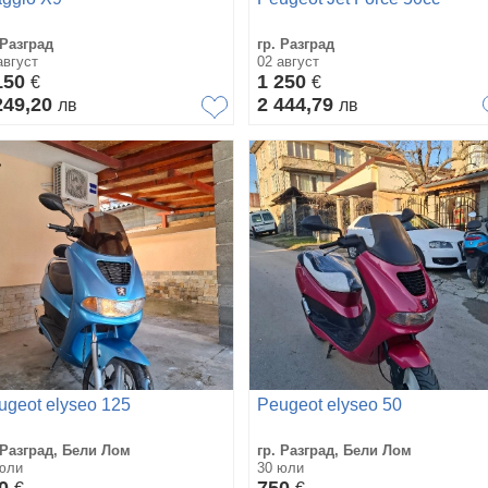
 Разград
гр. Разград
август
02 август
150
1 250
€
€
249,20
2 444,79
лв
лв
ugeot elyseo 125
Peugeot elyseo 50
 Разград, Бели Лом
гр. Разград, Бели Лом
юли
30 юли
00
750