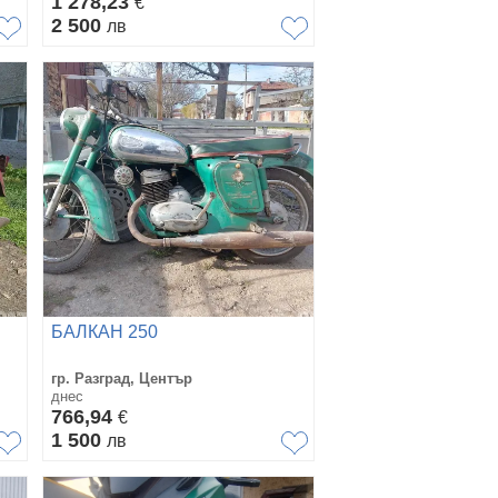
1 278,23
€
2 500
лв
БАЛКАН 250
гр. Разград, Център
днес
766,94
€
1 500
лв