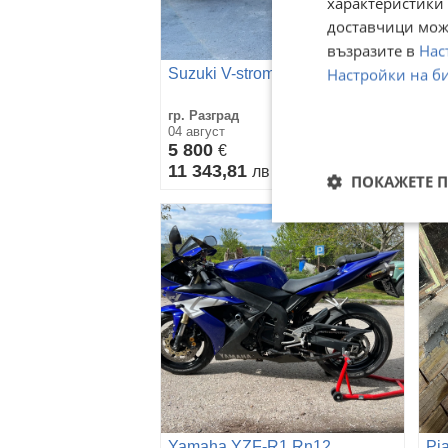
характеристики 
доставчици може
възразите в
Нас
Настройки на б
Suzuki V-strom 1050 TC ABS
Пр
гр. Разград
гр.
04 август
04 
5 800
До
€
11 343,81
лв
ПОКАЖЕТЕ 
Yamaha YZF-R1 Rn12
Pi