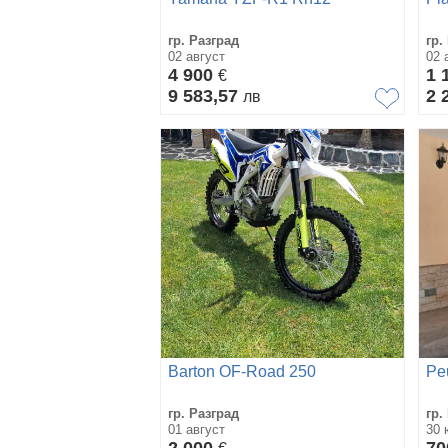
гр. Разград
гр.
02 август
02 
4 900
1 
€
9 583,57
2 
лв
Barton OF-Road 250
Pe
гр. Разград
гр.
01 август
30 
2 000
7