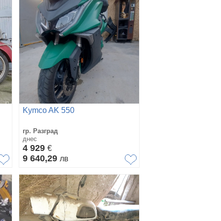
Kymco AK 550
гр. Разград
днес
4 929
€
9 640,29
лв