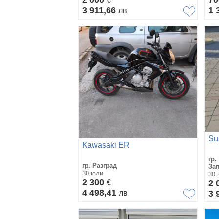
€
3 911,66
1 
лв
Su
Kawasaki ER
гр.
гр. Разград
За
30 юли
30 
2 300
€
2 
4 498,41
лв
3 