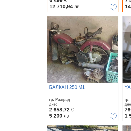
6 499
7 
€
12 710,94
14
лв
БАЛКАН 250 М1
YA
гр. Разград
гр.
днес
дне
2 658,72
76
€
5 200
1 
лв