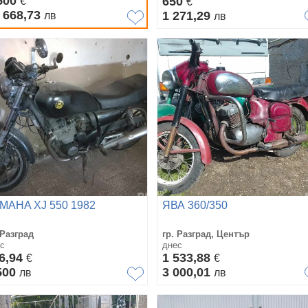
500
650
€
€
 668,73
1 271,29
лв
лв
MAHA XJ 550 1982
ЯВА 360/350
 Разград
гр. Разград, Център
с
днес
6,94
1 533,88
€
€
500
3 000,01
лв
лв