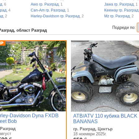
ад
, 6
Awo гр. Разград
, 1
Jawa гр. Разград
, 1
град
, 4
Can-Am гр. Разград
, 1
Keeway гр. Разград
ад
, 2
Harley-Davidson гр. Разград
, 2
Mz гр. Разград
, 2
Подреди по:
Разград, област Разград
rley-Davidson Dyna FXDB
АТВ/ATV 110 кубика BLACK
reet Bob
BANANAS
 Разград
гр. Разград, Център
август
18 ноември 2025г.