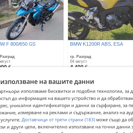
W F 800/650 GS
BMW K1200R ABS, ESA
 Разград
гр. Разград
август
04 август
000
4 400
€
€
867,49
8 605,65
лв
лв
 използване на вашите данни
артньори използваме бисквитки и подобни технологии, за 
остъп до информация на вашето устройство и да обработва
адрес, уникални идентификатори и данни за сърфиране, за 
ржание, измерване на реклами и съдържание, анализ на ау
 услугите.
Доставчици от трети страни (183)
може също да об
ези и други цели, включително използване на точни данни 