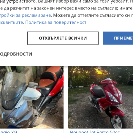
на устройството. Вашият избор важи само за този уебсайт. 
 да разчитат на законен интерес вместо на съгласие; имате
тройки за рекламиране
. Можете да оттеглите съгласието си 
исквитките
.
Политика за поверителност
одавам колело Балкан
Keeway Logik 125 125сс
 Разград
гр. Разград
ОТХВЪРЛЕТЕ ВСИЧКИ
ПРИЕМЕ
август
04 август
говаряне
850
€
1 662,46
лв
ПОДРОБНОСТИ
aggio X9
Peugeot Jet Force 50cc