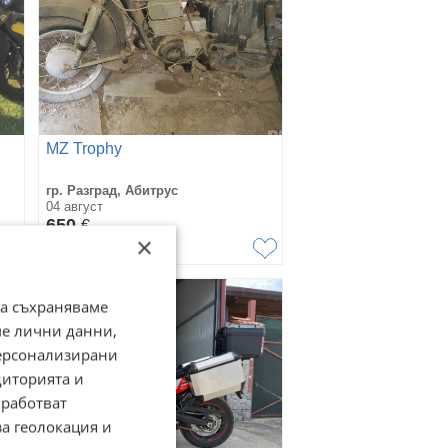
MZ Trophy
гр. Разград, Абитрус
04 август
650
€
×
1 271,29
лв
да съхраняваме
ме лични данни,
персонализирани
диторията и
работват
за геолокация и