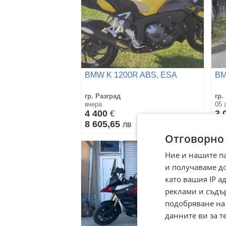
BMW K 1200R ABS, ESA
BM
гр. Разград
гр.
вчера
05 
4 400
3 
€
8 605,65
5 
лв
Отговорно
Ние и нашите п
и получаваме д
като вашия IP 
реклами и съдъ
подобряване на
данните ви за т