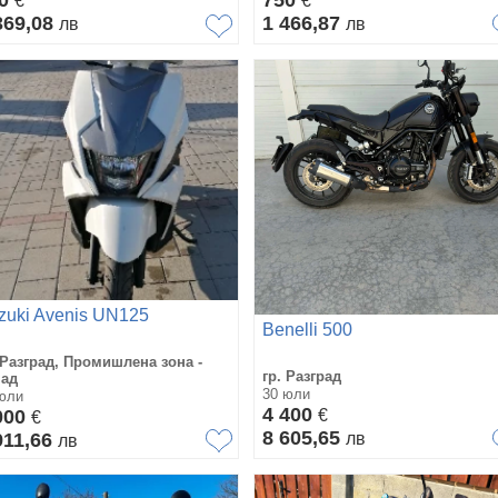
€
€
369,08
1 466,87
лв
лв
zuki Avenis UN125
Benelli 500
 Разград, Промишлена зона -
гр. Разград
пад
30 юли
юли
4 400
000
€
€
8 605,65
911,66
лв
лв