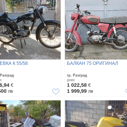
ЕВКА К 55/58
БАЛКАН 75 ОРИГИНАЛ
 Разград
гр. Разград
с
днес
6,94
1 022,58
€
€
500
1 999,99
лв
лв