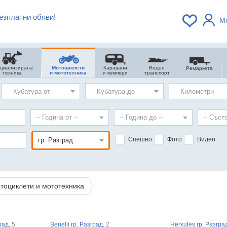
езплатни обяви!
М
ециализирана
Мотоциклети
Каравани
Воден
Ремаркета
техника
и мототехника
и кемпери
транспорт
Спешно
Фото
Видео
тоциклети и мототехника
град
, 5
Benelli гр. Разград
, 2
Herkules гр. Разгра