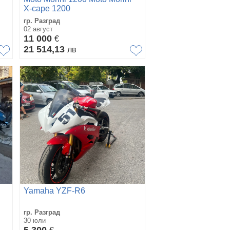
X-cape 1200
гр. Разград
02 август
11 000
€
21 514,13
лв
Yamaha YZF-R6
гр. Разград
30 юли
5 300