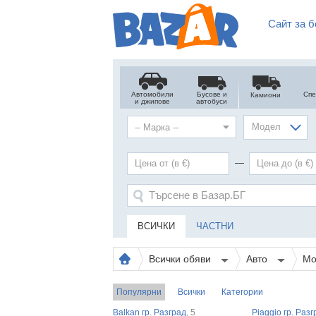
Сайт за б
Автомобили
Бусове и
Сп
Камиони
и джипове
автобуси
Модел
—
ВСИЧКИ
ЧАСТНИ
Всички обяви
Авто
Мо
Популярни
Всички
Категории
Balkan гр. Разград
, 5
Piaggio гр. Раз