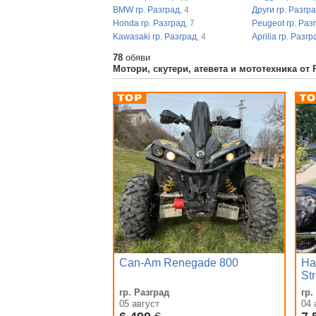
BMW гр. Разград
, 4
Други гр. Разгр
Honda гр. Разград
, 7
Peugeot гр. Раз
Kawasaki гр. Разград
, 4
Aprilia гр. Разгр
78
обяви
Мотори, скутери, атевета и мототехника от 
Can-Am Renеgade 800
Ha
St
гр. Разград
гр.
05 август
04 