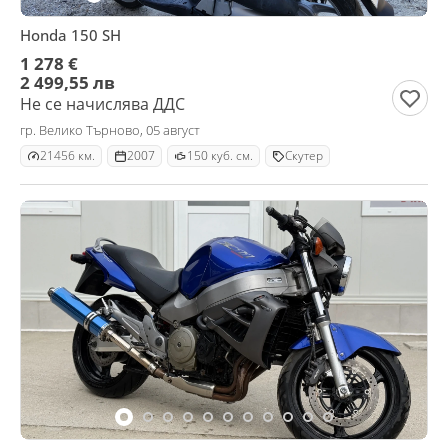
Honda 150 SH
1 278 €
2 499,55 лв
Не се начислява ДДС
гр. Велико Търново, 05 август
21456 км.
2007
150 куб. см.
Скутер