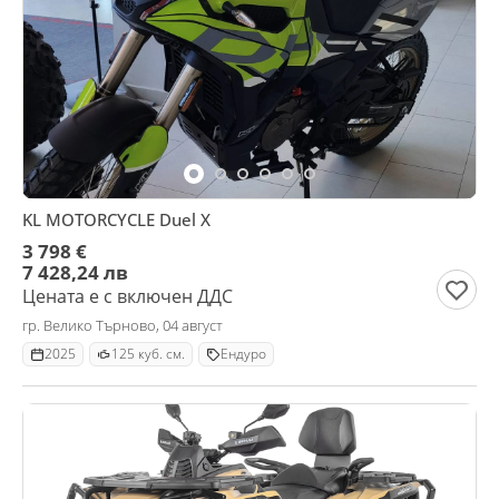
KL MOTORCYCLE Duel X
3 798 €
7 428,24 лв
Цената е с включен ДДС
гр. Велико Търново, 04 август
2025
125 куб. см.
Ендуро