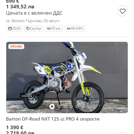
690 €
1 349,52 лв
Цената е с включен ДДС
гр. Велико Търново, 05 август
2026
Скутер
50 км.
48 kWh.
ПРОМО
Barton OF-Road NXT 125 cc PRO 4 скорости
1 390 €
2 718,60 лв