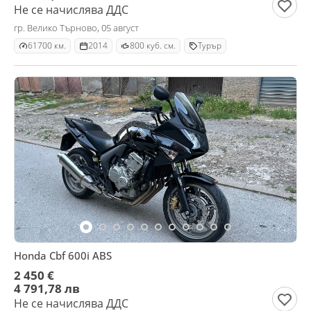
Не се начислява ДДС
гр. Велико Търново, 05 август
61700 км.
2014
800 куб. см.
Турър
Honda Cbf 600i ABS
2 450 €
4 791,78 лв
Не се начислява ДДС