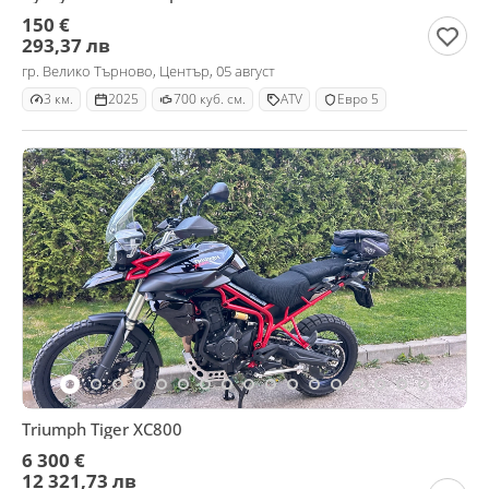
150 €
293,37 лв
гр. Велико Търново, Център, 05 август
3 км.
2025
700 куб. см.
ATV
Евро 5
Triumph Tiger XC800
6 300 €
12 321,73 лв