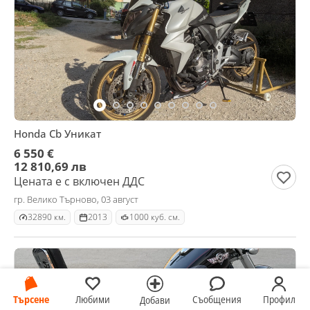
Honda Cb Уникат
6 550 €
12 810,69 лв
Цената е с включен ДДС
гр. Велико Търново, 03 август
32890 км.
2013
1000 куб. см.
Търсене
Любими
Съобщения
Профил
Добави