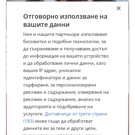
×
Отговорно използване на
вашите данни
Ние и нашите партньори използваме
Ktm 525 KTM EXC 525
бисквитки и подобни технологии, за
2 200 €
да съхраняваме и получаваме достъп
4 302,83 лв
до информация на вашето устройство
2 400 € | 4 693,99 лв
Не се начислява ДДС
и да обработваме лични данни, като
вашия IP адрес, уникални
гр. Велико Търново, вчера, 23:01
идентификатори и данни за
1 км.
2005
525 куб. см.
Ендуро
сърфиране, за персонализирани
реклами и съдържание, измерване на
реклами и съдържание, анализ на
аудиторията и подобряване на
услугите.
Доставчици от трети страни
(183)
може също да обработват
данните ви за тези и други цели,