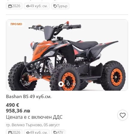
2026
49 куб. см.
Турър
ПРОМО
Bashan BS 49 куб.см.
490 €
958,36 лв
Цената е с включен ДДС
гр. Велико Търново, 05 август
2026
49 куб. см.
ATV