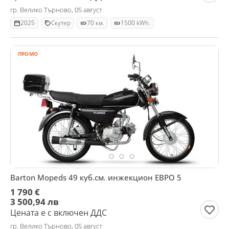
гр. Велико Търново, 05 август
2025
Скутер
70 км.
1500 kWh.
ПРОМО
Barton Mopeds 49 куб.см. инжекцион ЕВРО 5
1 790 €
3 500,94 лв
Цената е с включен ДДС
гр. Велико Търново, 05 август