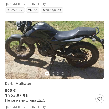
гр. Велико Търново, 04 август
28500 км.
2008
600 куб. см.
Derbi Mulhacen
999 €
1 953,87 лв
Не се начислява ДДС
гр. Велико Търново, 04 август