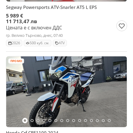
Segway Powersports ATV-Snarler AT5 L EPS
5 989 €
11 713,47 лв
Цената е с включен ДДС
гр. Велико Търново, днес, 07:40
2026
500 куб. см.
ATV
ПРОМО
Honda Crf CRF1100 2024