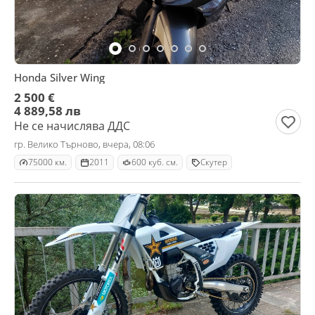
Honda Silver Wing
2 500 €
4 889,58 лв
Не се начислява ДДС
гр. Велико Търново, вчера, 08:06
75000 км.
2011
600 куб. см.
Скутер