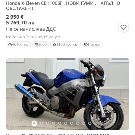
Honda X-Eleven CB1100SF , НОВИ ГУМИ , НАПЪЛНО
ОБСЛУЖЕН !
2 950 €
5 769,70 лв
Не се начислява ДДС
гр. Велико Търново, 05 август
46400 км.
2000
1100 куб. см.
Пистов