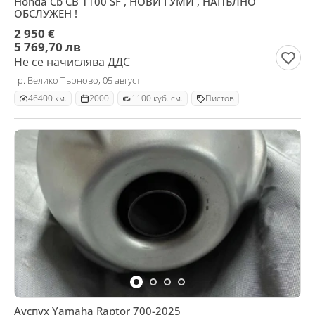
Honda Cb CB 1100 SF , НОВИ ГУМИ , НАПЪЛНО
ОБСЛУЖЕН !
2 950 €
5 769,70 лв
Не се начислява ДДС
гр. Велико Търново, 05 август
46400 км.
2000
1100 куб. см.
Пистов
Ауспух Yamaha Raptor 700-2025