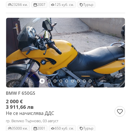
23266 км.
2007
125 куб. см.
Турър
BMW F 650GS
2 000 €
3 911,66 лв
Не се начислява ДДС
гр. Велико Търново, 03 август
35000 км.
2001
650 куб. см.
Турър