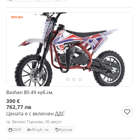
ПРОМО
Bashan BS 49 куб.см.
390 €
762,77 лв
Цената е с включен ДДС
гр. Велико Търново, 05 август
2026
49 куб. см.
Кросов