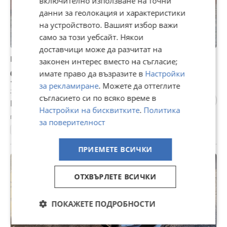
включително използване на точни
данни за геолокация и характеристики
на устройството. Вашият избор важи
само за този уебсайт. Някои
доставчици може да разчитат на
Ktm SX
законен интерес вместо на съгласие;
6 500 €
имате право да възразите в
Настройки
12 712,90 лв
за рекламиране
. Можете да оттеглите
7 000 € | 13 690,81 лв
съгласието си по всяко време в
Не се начислява ДДС
Настройки на бисквитките
.
Политика
гр. Велико Търново, вчера, 19:46
за поверителност
999 км.
2023
125 куб. см.
Кросов
ПРИЕМЕТЕ ВСИЧКИ
ОТХВЪРЛЕТЕ ВСИЧКИ
ПОКАЖЕТЕ ПОДРОБНОСТИ