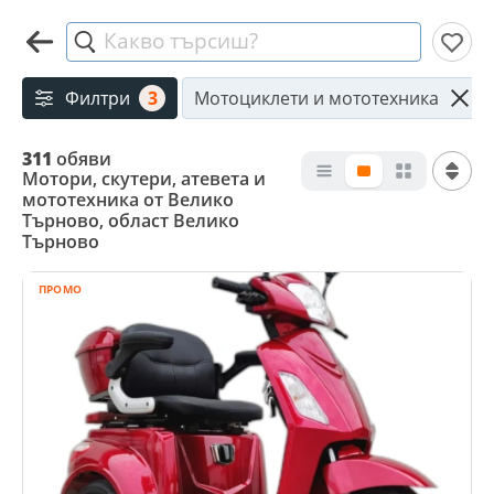
Какво търсиш?
Филтри
3
Мотоциклети и мототехника
311
обяви
Мотори, скутери, атевета и
мототехника от Велико
Търново, област Велико
Търново
ПРОМО