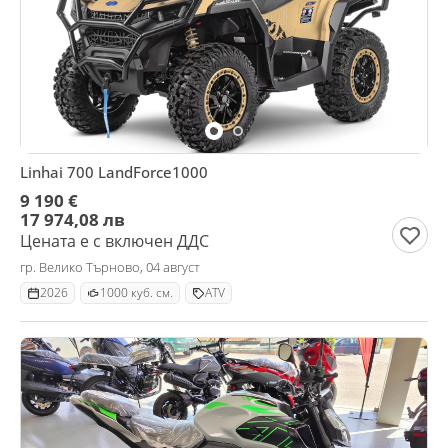
Linhai 700 LandForce1000
9 190 €
17 974,08 лв
Цената е с включен ДДС
гр. Велико Търново, 04 август
2026
1000 куб. см.
ATV