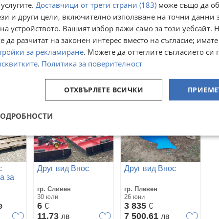
 услугите.
Доставчици от трети страни (183)
може също да об
ези и други цели, включително използване на точни данни 
с
Друг вид Внос
Друг вид Внос
на устройството. Вашият избор важи само за този уебсайт. 
ойство
BONINO BE 400HD
Обеззаразяваща
 да разчитат на законен интерес вместо на съгласие; имате
машина
ловдив
гр. Вълчи дол, Варна
с. Стожер, Добрич
ЛЬВIВАГРОМАШПРОЕКТ
тройки за рекламиране
. Можете да оттеглите съгласието си 
03 август
04 август
ПНШ 5-01
25 000
Договаряне
€
исквитките
.
Политика за поверителност
48 895,75
лв
ОТХВЪРЛЕТЕ ВСИЧКИ
ПРИЕМЕ
ПОДРОБНОСТИ
с
Друг вид Внос
Друг вид Внос
а за
S
гр. Сливен
гр. Плевен
30 юли
26 юни
е
6
3 835
€
€
11,73
7 500,61
лв
лв