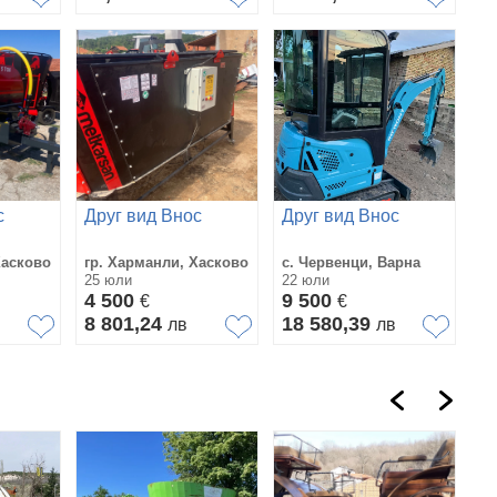
с
Друг вид Внос
Друг вид Внос
Хасково
гр. Харманли, Хасково
с. Червенци, Варна
25 юли
22 юли
4 500
9 500
€
€
8 801,24
18 580,39
в
лв
лв