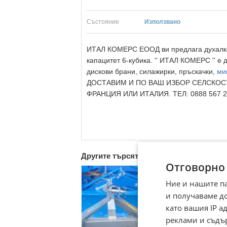
Състояние
Използвано
ИТАЛ КОМЕРС ЕООД ви предлага духалка
капацитет 6-кубика. '' ИТАЛ КОМЕРС '' е
дискови брани, силажирки, пръскачки,
ми
ДОСТАВИМ И ПО ВАШ ИЗБОР СЕЛСКОС
ФРАНЦИЯ ИЛИ ИТАЛИЯ. ТЕЛ: 0888 567 
Другите търсят също
Отговорно
Ние и нашите п
и получаваме д
като вашия IP 
реклами и съдъ