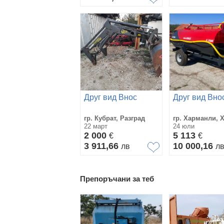
Друг вид Внос
Друг вид Вно
гр. Кубрат, Разград
гр. Харманли, 
22 март
24 юли
2 000
5 113
€
€
3 911,66
10 000,16
лв
л
Препоръчани за теб