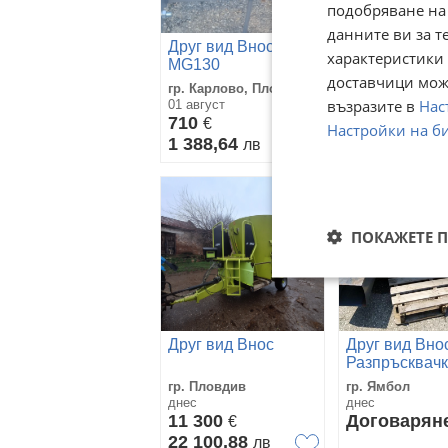
подобряване на
данните ви за т
Друг вид Внос
Друг вид Вно
характеристики 
MG130
Багерно устр
доставчици може
гр. Карлово, Пловдив
гр. Карлово, П
възразите в
Нас
01 август
01 август
710
3 200
€
€
Настройки на б
1 388,64
6 258,66
лв
лв
ПОКАЖЕТЕ 
Друг вид Внос
Друг вид Вно
Разпръсквачк
слама- CLAA
гр. Пловдив
гр. Ямбол
580TT
днес
днес
11 300
Договарян
€
22 100,88
лв