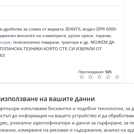
-дробилка за слама от марката JEANTIL модел DPR 6000-
 директен вносител на сламопреси, рулон преси, торачки,
ксери
, телескопични товарачи, трактори и др. МОЖЕМ ДА
ТОПАНСКА-ТЕХНИКА КОЯТО СТЕ СИ ИЗБРАЛИ ОТ
263
Преглеждания:
505
☆
☆
☆
☆
☆
 използване на вашите данни
артньори използваме бисквитки и подобни технологии, за 
остъп до информация на вашето устройство и да обработва
адрес, уникални идентификатори и данни за сърфиране, за 
ржание, измерване на реклами и съдържание, анализ на ау