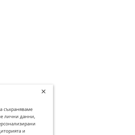
×
да съхраняваме
ме лични данни,
персонализирани
диторията и