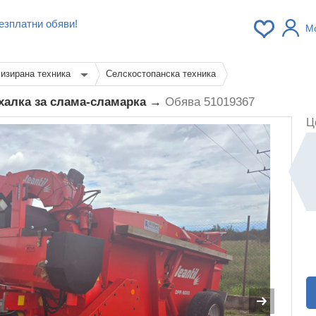
езплатни обяви!
М
изирана техника
Селскостопанска техника
ухалка за слама-сламарка →
Обява 51019367
Ц