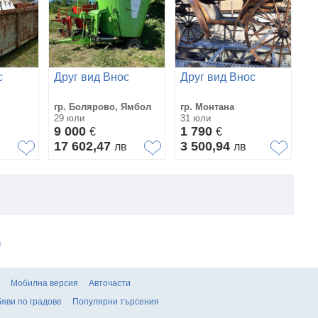
Д
с
Друг вид Внос
Друг вид Внос
гр
гр. Болярово, Ямбол
гр. Монтана
об
29 юли
31 юли
31
9 000
1 790
€
€
3
17 602,47
3 500,94
лв
лв
6
а
Мобилна версия
Авточасти
яви по градове
Популярни търсения