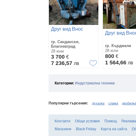
Друг вид Внос
Друг вид Вно
гр. Сандански,
гр. Кърджали
Благоевград
28 юли
28 юни
800
3 700
€
€
1 564,66
7 236,57
лв
лв
Категории:
Индустриална техника
Популярни търсения:
духалка
слама
дробилк
Контакти
Общи условия
Помощ
Реклама
Магазини
Black Friday
Карта на сайта
Об