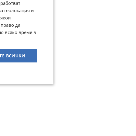
работват
за геолокация и
Някои
 право да
по всяко време в
ТЕ ВСИЧКИ