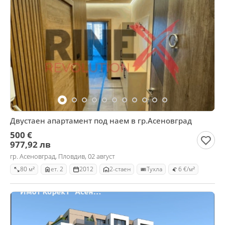
Двустаен апартамент под наем в гр.Асеновград
500 €
977,92 лв
гр. Асеновград, Пловдив, 02 август
80 м²
ет. 2
2012
2-стаен
Тухла
6 €/м²