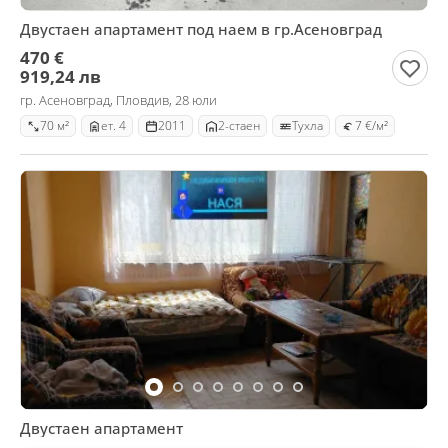
Двустаен апартамент под наем в гр.Асеновград
470 €
919,24 лв
гр. Асеновград, Пловдив, 28 юли
70 м²
ет. 4
2011
2-стаен
Тухла
7 €/м²
Двустаен апартамент