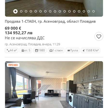
Продава 1-СТАЕН, гр. Асеновград, област Пловдив
69 000 €
134 952,27 лв
Не се начислява ДДС
гр. Асеновград, Пловдив, вчера, 11:29
44 м²
ет. 5
1980
1-стаен
Тухла
1568 €/м²
ПРОМО