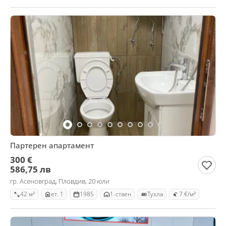
Партерен апартамент
300 €
586,75 лв
гр. Асеновград, Пловдив, 20 юли
42 м²
ет. 1
1985
1-стаен
Тухла
7 €/м²