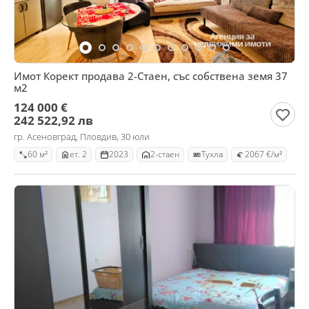
Имот Корект продава 2-Стаен, със собствена земя 37
м2
124 000 €
242 522,92 лв
гр. Асеновград, Пловдив, 30 юли
60 м²
ет. 2
2023
2-стаен
Тухла
2067 €/м²