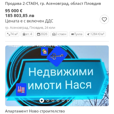
Продава 2-СТАЕН, гр. Асеновград, област Пловдив
95 000 €
185 803,85 лв
Цената е с включен ДДС
гр. Асеновград, Пловдив, 24 юли
74 м²
ет. 4
2026
2-стаен
Тухла
1284 €/м²
Апартамент Ново строителство