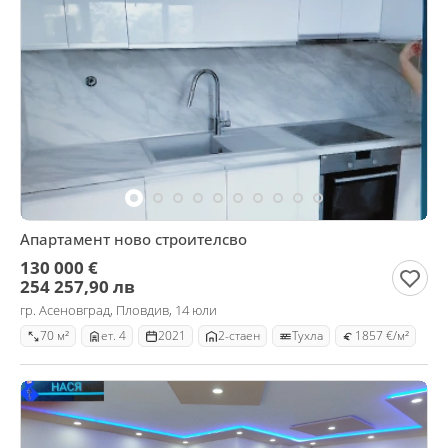
Апартамент ново строителсво
130 000 €
254 257,90 лв
гр. Асеновград, Пловдив, 14 юли
70 м²
ет. 4
2021
2-стаен
Тухла
1857 €/м²