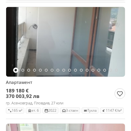
Апартамент
189 180 €
370 003,92 лв
гр. Асеновград, Пловдив, 27 юли
165 м²
ет. 6
2022
3-стаен
Тухла
1147 €/м²