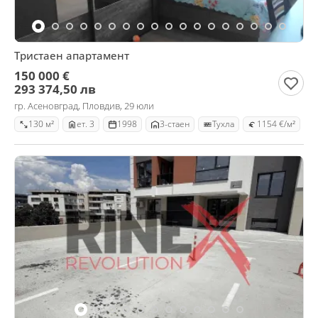
Тристаен апартамент
150 000 €
293 374,50 лв
гр. Асеновград, Пловдив, 29 юли
130 м²
ет. 3
1998
3-стаен
Тухла
1154 €/м²