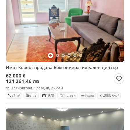
Имот Корект продава Боксониера, идеален център
62 000 €
121 261,46 лв
гр. Асеновград, Пловдив, 25 юли
31 м²
ет. 3
1978
1-стаен
Тухла
2000 €/м²