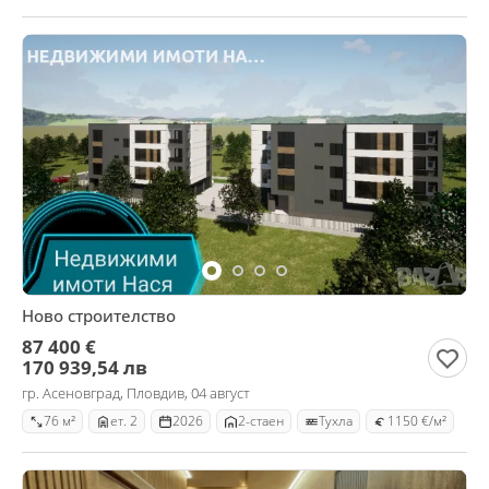
Ново строителство
87 400 €
170 939,54 лв
гр. Асеновград, Пловдив, 04 август
76 м²
ет. 2
2026
2-стаен
Тухла
1150 €/м²