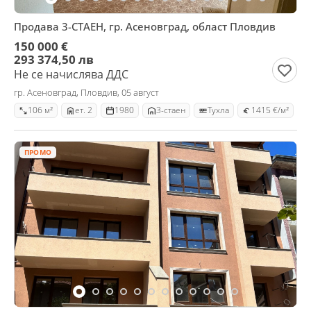
Продава 3-СТАЕН, гр. Асеновград, област Пловдив
150 000 €
293 374,50 лв
Не се начислява ДДС
гр. Асеновград, Пловдив, 05 август
106 м²
ет. 2
1980
3-стаен
Тухла
1415 €/м²
ПРОМО