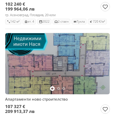
102 240 €
199 964,06 лв
гр. Асеновград, Пловдив, 20 юли
142 м²
ет. 4
2022
2-стаен
Тухла
720 €/м²
Апартаменти ново строителство
107 327 €
209 913,37 лв