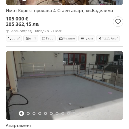
Имот Корект продава 4-Стаен апарт, кв.Баделема
105 000 €
205 362,15 лв
гр. Асеновград, Пловдив, 21 юли
85 м²
ет. 1
1985
4-стаен
Тухла
1235 €/м²
Апартамент