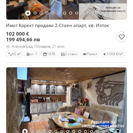
Имот Корект продава 2-Стаен апарт, кв. Изток
102 000 €
199 494,66 лв
гр. Асеновград, Пловдив, 21 юли
65 м²
ет. 1
1978
2-стаен
Панел
1569 €/м²