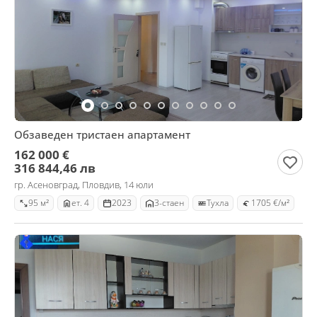
Обзаведен тристаен апартамент
162 000 €
316 844,46 лв
гр. Асеновград, Пловдив, 14 юли
95 м²
ет. 4
2023
3-стаен
Тухла
1705 €/м²