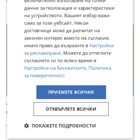
включително използване на точни
гр. Асеновград, Пловдив, 27 юли
данни за геолокация и характеристики
110 м²
ет. 5
1991
3-стаен
Тухла
1702 €/м²
на устройството. Вашият избор важи
само за този уебсайт. Някои
доставчици може да разчитат на
законен интерес вместо на съгласие;
имате право да възразите в
Настройки
за рекламиране
. Можете да оттеглите
съгласието си по всяко време в
Настройки на бисквитките
.
Политика
за поверителност
ПРИЕМЕТЕ ВСИЧКИ
Апартамент ново строителство
ОТХВЪРЛЕТЕ ВСИЧКИ
82 488 €
161 332,51 лв
гр. Асеновград, Пловдив, 27 юли
ПОКАЖЕТЕ ПОДРОБНОСТИ
71 м²
ет. 1
2027
2-стаен
Тухла
1162 €/м²