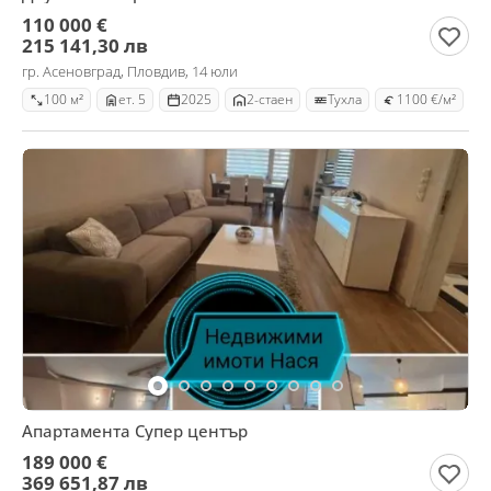
110 000 €
215 141,30 лв
гр. Асеновград, Пловдив, 14 юли
100 м²
ет. 5
2025
2-стаен
Тухла
1100 €/м²
Апартамента Супер център
189 000 €
369 651,87 лв