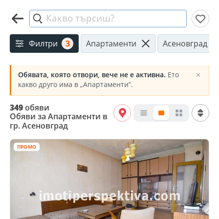
Какво търсиш?
Филтри
3
Апартаменти
Асеновград
Обявата, която отвори, вече не е активна.
Ето
✕
какво друго има в „Апартаменти“.
349
обяви
Обяви за Апартаменти в
гр. Асеновград
ПРОМО