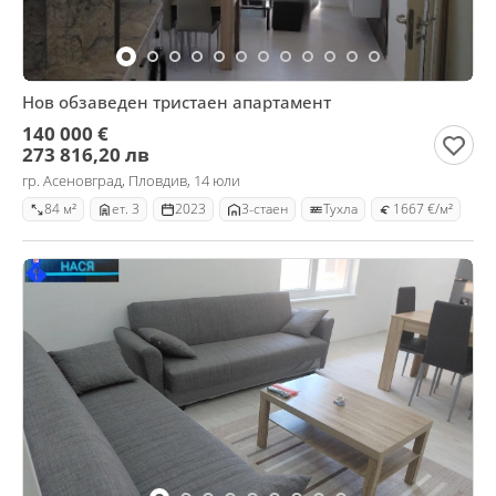
Нов обзаведен тристаен апартамент
140 000 €
273 816,20 лв
гр. Асеновград, Пловдив, 14 юли
84 м²
ет. 3
2023
3-стаен
Тухла
1667 €/м²