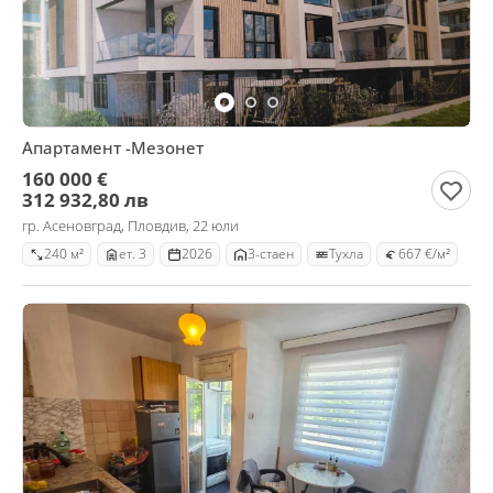
Апартамент -Мезонет
160 000 €
312 932,80 лв
гр. Асеновград, Пловдив, 22 юли
240 м²
ет. 3
2026
3-стаен
Тухла
667 €/м²