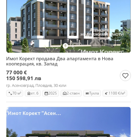
Имот Корект продава Два апартамента в Нова
кооперация, кв. Запад
77 000 €
150 598,91 лв
гр. Асеновград, Пловдив, 30 юли
70 м²
ет. 6
2025
2-стаен
Тухла
1100 €/м²