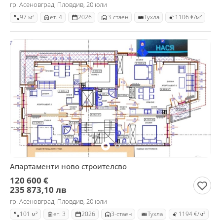
гр. Асеновград, Пловдив, 20 юли
97 м²
ет. 4
2026
3-стаен
Тухла
1106 €/м²
Апартаменти ново строителсво
120 600 €
235 873,10 лв
гр. Асеновград, Пловдив, 20 юли
101 м²
ет. 3
2026
3-стаен
Тухла
1194 €/м²