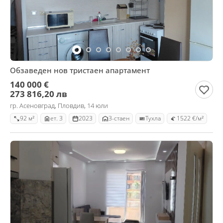
Обзаведен нов тристаен апартамент
140 000 €
273 816,20 лв
гр. Асеновград, Пловдив, 14 юли
92 м²
ет. 3
2023
3-стаен
Тухла
1522 €/м²