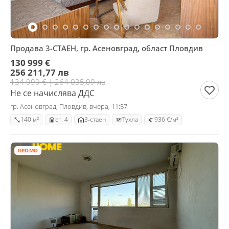
Продава 3-СТАЕН, гр. Асеновград, област Пловдив
130 999 €
256 211,77 лв
134 999 € | 264 035,09 лв
Не се начислява ДДС
гр. Асеновград, Пловдив, вчера, 11:57
140 м²
ет. 4
3-стаен
Тухла
936 €/м²
ПРОМО