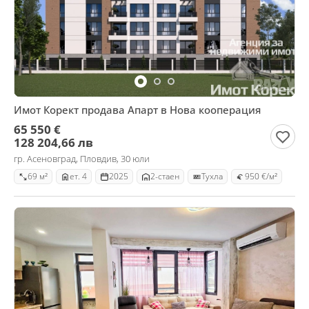
Имот Корект продава Апарт в Нова кооперация
65 550 €
128 204,66 лв
гр. Асеновград, Пловдив, 30 юли
69 м²
ет. 4
2025
2-стаен
Тухла
950 €/м²