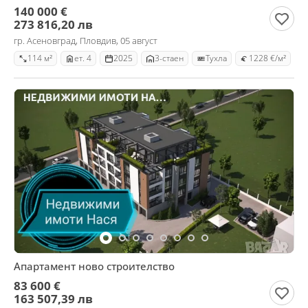
140 000 €
273 816,20 лв
гр. Асеновград, Пловдив, 05 август
114 м²
ет. 4
2025
3-стаен
Тухла
1228 €/м²
Апартамент ново строителство
83 600 €
163 507,39 лв