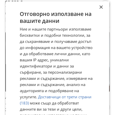
90 000 €
×
176 024,70 лв
Отговорно използване на
гр. Асеновград, Пловдив, 28 юли
вашите данни
62 м²
ет. 1
1982
2-стаен
Тухла
1452 €/м²
Ние и нашите партньори използваме
бисквитки и подобни технологии, за
да съхраняваме и получаваме достъп
до информация на вашето устройство
и да обработваме лични данни, като
вашия IP адрес, уникални
идентификатори и данни за
сърфиране, за персонализирани
реклами и съдържание, измерване на
реклами и съдържание, анализ на
аудиторията и подобряване на
услугите.
Доставчици от трети страни
Апартамент от кооперация
(183)
може също да обработват
187 200 €
366 131,38 лв
данните ви за тези и други цели,