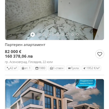
Партерен апартамент
82 000 €
160 378,06 лв
гр. Асеновград, Пловдив, 22 юли
42 м²
ет. 1
1980
1-стаен
Тухла
1952 €/м²