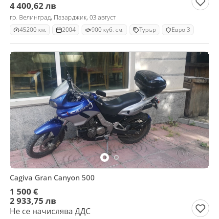
4 400,62 лв
гр. Велинград, Пазарджик, 03 август
45200 км.
2004
900 куб. см.
Турър
Евро 3
Cagiva Gran Canyon 500
1 500 €
2 933,75 лв
Не се начислява ДДС