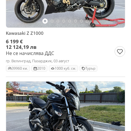
Kawasaki Z Z1000
6 199 €
12 124,19 лв
Не се начислява ДДС
гр. Велинград, Пазарджик, 03 август
39960 км.
2010
1000 куб. см.
Турър