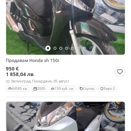
Продавам Honda sh 150i
950 €
1 858,04 лв
гр. Велинград, Пазарджик, 05 август
44585 км.
2005
150 куб. см.
Скутер
Евро 2