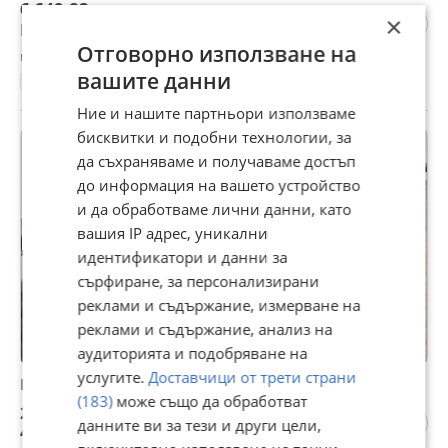
6 649,82 лв
×
Цената е без ДДС
Отговорно използване на
гр. Велинград, Пазарджик, 05 август
вашите данни
130000 км.
2005
400 куб. см.
ATV
Ние и нашите партньори използваме
бисквитки и подобни технологии, за
да съхраняваме и получаваме достъп
до информация на вашето устройство
и да обработваме лични данни, като
вашия IP адрес, уникални
идентификатори и данни за
сърфиране, за персонализирани
реклами и съдържание, измерване на
реклами и съдържание, анализ на
аудиторията и подобряване на
услугите.
Доставчици от трети страни
Benelli Leoncino 250
(183)
може също да обработват
2 400 €
данните ви за тези и други цели,
4 693,99 лв