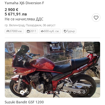
Yamaha XJ6 Diversion F
2 900 €
5 671,91 лв
Не се начислява ДДС
гр. Велинград, Пазарджик, 06 август
37000 км.
2011
600 куб. см.
Турър
Suzuki Bandit GSF 1200