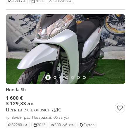
9580 км.
2022
690 куб. см.
Honda Sh
1 600 €
3 129,33 лв
Цената е с включен ДДС
гр. Велинград, Пазарджик, 06 август
32260 км.
2012
300 куб. см.
Скутер