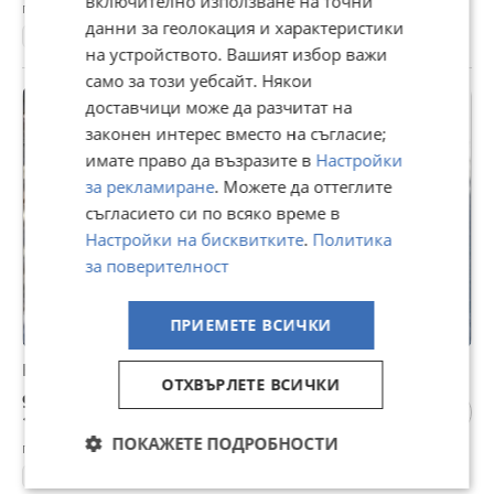
включително използване на точни
гр. Велинград, Пазарджик, 05 август
данни за геолокация и характеристики
28000 км.
2022
250 куб. см.
СуперМото
Евро 3
на устройството. Вашият избор важи
само за този уебсайт. Някои
доставчици може да разчитат на
законен интерес вместо на съгласие;
имате право да възразите в
Настройки
за рекламиране
. Можете да оттеглите
съгласието си по всяко време в
Настройки на бисквитките
.
Политика
за поверителност
ПРИЕМЕТЕ ВСИЧКИ
Benelli. S50
ОТХВЪРЛЕТЕ ВСИЧКИ
900 €
1 760,25 лв
ПОКАЖЕТЕ ПОДРОБНОСТИ
гр. Велинград, Пазарджик, 05 август
23500 км.
1993
49 куб. см.
Скутер