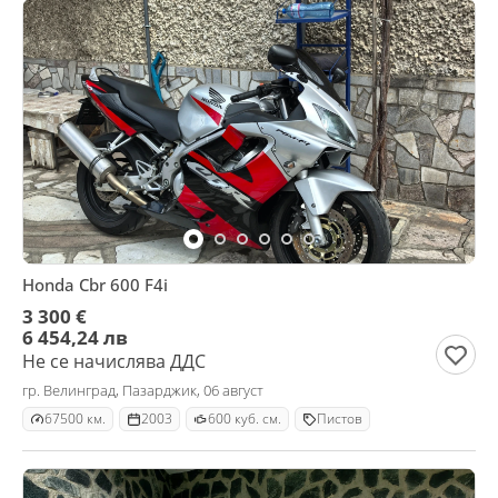
Honda Cbr 600 F4i
3 300 €
6 454,24 лв
Не се начислява ДДС
гр. Велинград, Пазарджик, 06 август
67500 км.
2003
600 куб. см.
Пистов