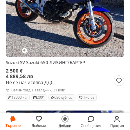
Suzuki SV Suzuki 650 ЛИЗИНГ?БАРТЕР
2 500 €
4 889,58 лв
Не се начислява ДДС
гр. Велинград, Пазарджик, 31 юли
18000 км.
2001
650 куб. см.
Пистов
Търсене
Любими
Съобщения
Профил
Добави