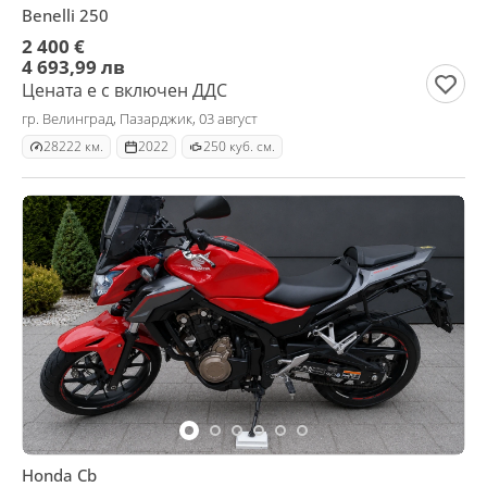
Benelli 250
2 400 €
4 693,99 лв
Цената е с включен ДДС
гр. Велинград, Пазарджик, 03 август
28222 км.
2022
250 куб. см.
Honda Cb