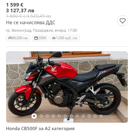
1 599 €
3 127,37 лв
1 800 € | 3 520,49 лв
Не се начислява ДДС
гр. Велинград, Пазарджик, вчера, 17:00
86200 км.
2006
1200 куб. см.
Honda CB500F за A2 категория