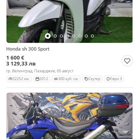
Honda sh 300 Sport
1 600 €
3 129,33 лв
гр. Велинград, Пазарджик, 05 август
32252 км.
2012
300 куб. см.
Скутер
Евро 3