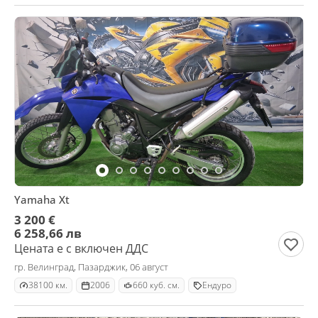
Yamaha Xt
3 200 €
6 258,66 лв
Цената е с включен ДДС
гр. Велинград, Пазарджик, 06 август
38100 км.
2006
660 куб. см.
Ендуро