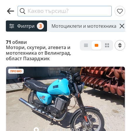
Какво търсиш?
Филтри
3
Мотоциклети и мототехника
71
обяви
Мотори, скутери, атевета и
мототехника от Велинград,
област Пазарджик
ПРОМО