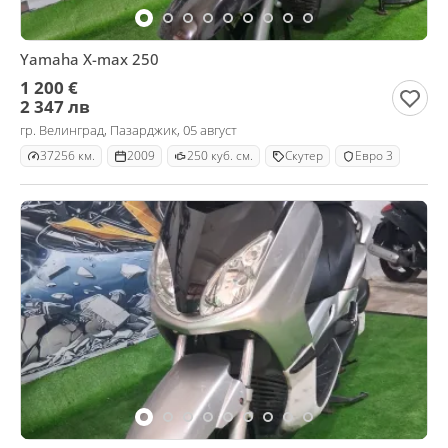
Yamaha X-max 250
1 200 €
2 347 лв
гр. Велинград, Пазарджик, 05 август
37256 км.
2009
250 куб. см.
Скутер
Евро 3