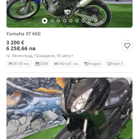
Yamaha XT 660
3 200 €
6 258,66 лв
гр. Велинград, Пазарджик, 05 август
38100 км.
2006
660 куб. см.
Ендуро
Евро 3