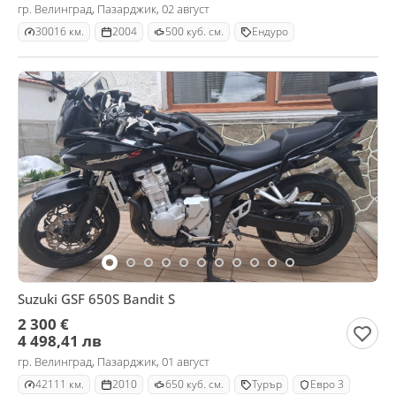
гр. Велинград, Пазарджик, 02 август
30016 км.
2004
500 куб. см.
Ендуро
Suzuki GSF 650S Bandit S
2 300 €
4 498,41 лв
гр. Велинград, Пазарджик, 01 август
42111 км.
2010
650 куб. см.
Турър
Евро 3