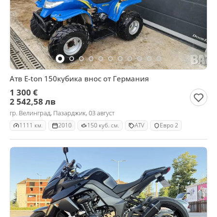
Атв E-ton 150кубика внос от Германия
1 300 €
2 542,58 лв
гр. Велинград, Пазарджик, 03 август
1111 км.
2010
150 куб. см.
ATV
Евро 2