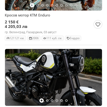
Кросов мотор KTM Enduro
2 150 €
4 205,03 лв
гр. Велинград, Пазарджик, 03 август
121121 км.
2006
111 куб. см.
Ендуро