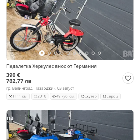
Педалетка Херкулес внос от Германия
390 €
762,77 лв
гр. Велинград, Пазарджик, 03 август
1111 км.
2010
49 куб. см.
Скутер
Евро 2