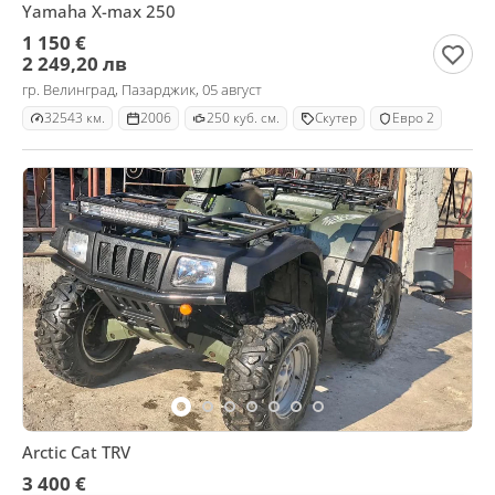
Yamaha X-max 250
1 150 €
2 249,20 лв
гр. Велинград, Пазарджик, 05 август
32543 км.
2006
250 куб. см.
Скутер
Евро 2
Arctic Cat TRV
3 400 €