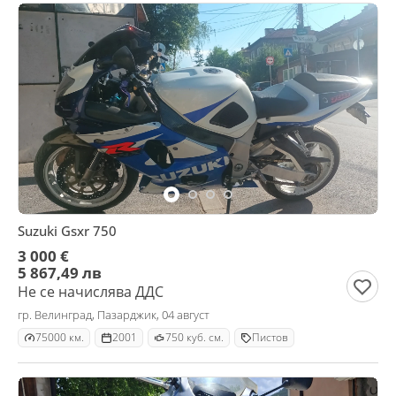
Suzuki Gsxr 750
3 000 €
5 867,49 лв
Не се начислява ДДС
гр. Велинград, Пазарджик, 04 август
75000 км.
2001
750 куб. см.
Пистов