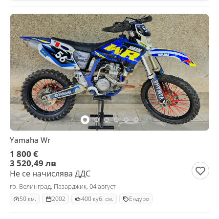
Yamaha Wr
1 800 €
3 520,49 лв
Не се начислява ДДС
гр. Велинград, Пазарджик, 04 август
50 км.
2002
400 куб. см.
Ендуро