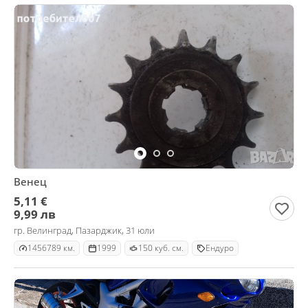
Венец
5,11 €
9,99 лв
гр. Велинград, Пазарджик, 31 юли
1456789 км.
1999
150 куб. см.
Ендуро