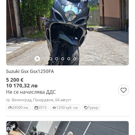
Suzuki Gsx Gsx1250FA
5 200 €
10 170,32 лв
Не се начислява ДДС
гр. Велинград, Пазарджик, 04 август
24500 км.
2015
1250 куб. см.
Турър