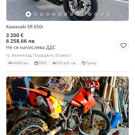
Kawasaki ER 650i
3 200 €
6 258,66 лв
Не се начислява ДДС
гр. Велинград, Пазарджик, 03 август
44000 км.
2009
650 куб. см.
Турър