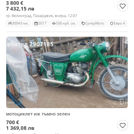
3 800 €
7 432,15 лв
гр. Велинград, Пазарджик, вчера, 12:07
30043 км.
2017
500 куб. см.
СуперМото
Евро 4
мотоциклет иж тъмно зелен
700 €
1 369,08 лв