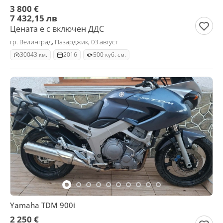
3 800 €
7 432,15 лв
Цената е с включен ДДС
гр. Велинград, Пазарджик, 03 август
30043 км.
2016
500 куб. см.
Yamaha TDM 900i
2 250 €