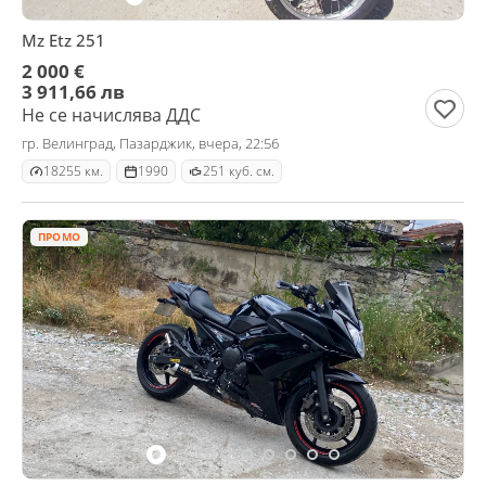
Mz Etz 251
2 000 €
3 911,66 лв
Не се начислява ДДС
гр. Велинград, Пазарджик, вчера, 22:56
18255 км.
1990
251 куб. см.
ПРОМО