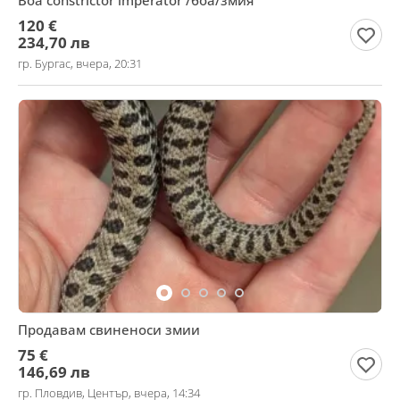
Boa constrictor imperator /боа/змия
120 €
234,70 лв
гр. Бургас, вчера, 20:31
Продавам свиненоси змии
75 €
146,69 лв
гр. Пловдив, Център, вчера, 14:34