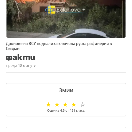
Дронове на ВСУ подпалиха ключова руска рафинерия в
Сизран
преди 18 минути
Змии
☆
☆
☆
☆
☆
Оценка
4.5
от
151
гласа.