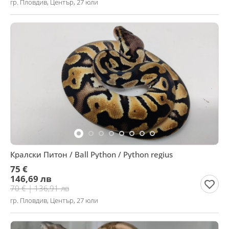
гр. Пловдив, Център, 27 юли
Кралски Питон / Ball Python / Python regius
75 €
146,69 лв
70 € | 136,91 лв
гр. Пловдив, Център, 27 юли