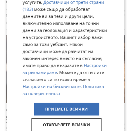
мъжки кралски питон
услугите.
Доставчици от трети страни
(183)
може също да обработват
180 €
352,05 лв
данните ви за тези и други цели,
гр. Попово, Търговище, 23 юли
включително използване на точни
данни за геолокация и характеристики
на устройството. Вашият избор важи
само за този уебсайт. Някои
доставчици може да разчитат на
законен интерес вместо на съгласие;
имате право да възразите в
Настройки
за рекламиране
. Можете да оттеглите
съгласието си по всяко време в
Настройки на бисквитките
.
Политика
за поверителност
ПРИЕМЕТЕ ВСИЧКИ
Африкански черен смок
99 €
193,63 лв
ОТХВЪРЛЕТЕ ВСИЧКИ
59 € | 115,39 лв