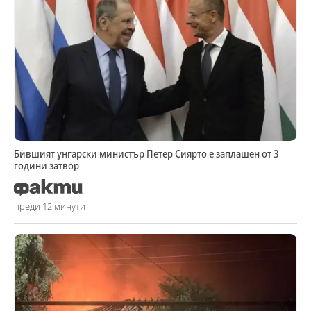
Бившият унгарски министър Петер Сиярто е заплашен от 3
години затвор
преди 12 минути