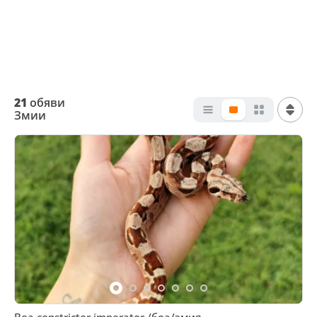
21
обяви
Змии