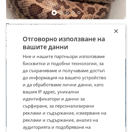
Продавам питон уникален
×
1 500 €
Отговорно използване на
2 933,75 лв
вашите данни
гр. Велико Търново, В.Търново Хилс, 27 юли
Ние и нашите партньори използваме
бисквитки и подобни технологии, за
да съхраняваме и получаваме достъп
до информация на вашето устройство
и да обработваме лични данни, като
вашия IP адрес, уникални
идентификатори и данни за
сърфиране, за персонализирани
реклами и съдържание, измерване на
реклами и съдържание, анализ на
аудиторията и подобряване на