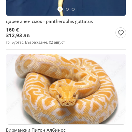
царевичен смок - pantherophis guttatus
160 €
312,93 лв
гр. Бургас, Възраждане, 02 август
Бирмански Питон Албинос