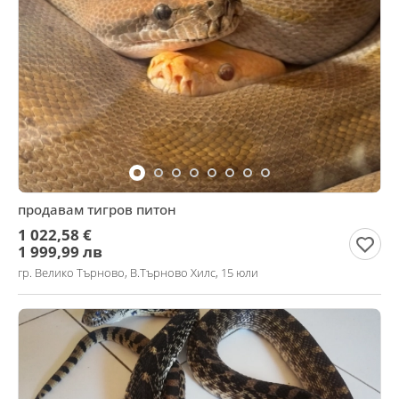
продавам тигров питон
1 022,58 €
1 999,99 лв
гр. Велико Търново, В.Търново Хилс, 15 юли