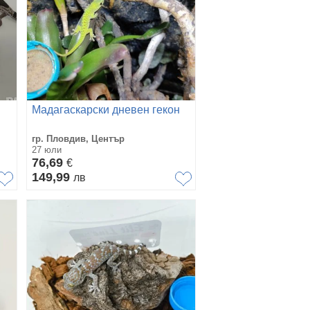
Мадагаскарски дневен гекон
гр. Пловдив, Център
27 юли
76,69
€
149,99
лв