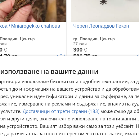
хоа / Mniarogekko chahoua
Черен Леопардов Гекон
 Пловдив, Център
гр. Пловдив, Център
юли
27 юли
20
300
€
€
4,70
586,75
лв
лв
 използване на вашите данни
артньори използваме бисквитки и подобни технологии, за 
остъп до информация на вашето устройство и да обработва
адрес, уникални идентификатори и данни за сърфиране, за 
ржание, измерване на реклами и съдържание, анализ на ау
 услугите.
Доставчици от трети страни (183)
може също да об
ези и други цели, включително използване на точни данни 
на устройството. Вашият избор важи само за този уебсайт. 
 да разчитат на законен интерес вместо на съгласие; имате