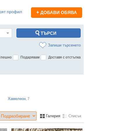
оят профил
+
ДОБАВИ ОБЯВА
Запиши търсенето
Спешно
Подарявам
Доставя с отстъпка
Хамелеон
, 7
Галерия
Списък