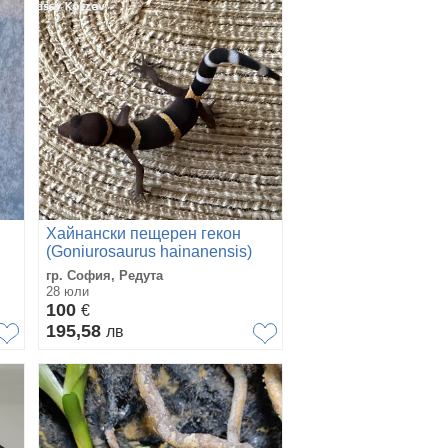
Хайнански пещерен гекон
(Goniurosaurus hainanensis)
гр. София, Редута
28 юли
100
€
195,58
лв