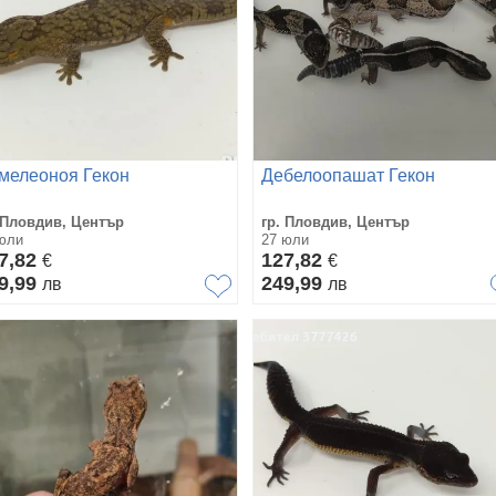
мелеоноя Гекон
Дебелоопашат Гекон
 Пловдив, Център
гр. Пловдив, Център
юли
27 юли
7,82
127,82
€
€
9,99
249,99
лв
лв