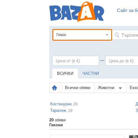
Сайт за б
Гекон
—
ВСИЧКИ
ЧАСТНИ
Всички обяви
Животни
Екз
Костенурки
Д
, 29
Таралеж
З
, 18
20
обяви
Гекони