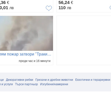
,36
56,24
€
€
0,01
110
лв
лв
Голям пожар затвори "Тракия", в гасенето се включи и хеликоптер
преди час и 16 минути
ици
Декоративни рибки
Гризачи и дребни животни
Екзотични и терариумни
 и услуги
Търси партньор
Изгубени/намерени