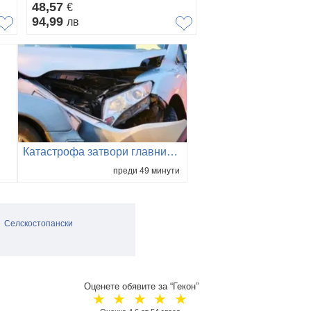
48,57
€
94,99
лв
Катастрофа затвори главния път София – Варна, две деца са пострадали
преди 49 минути
Селскостопански
Оценете обявите за “Гекон”
☆
☆
☆
☆
☆