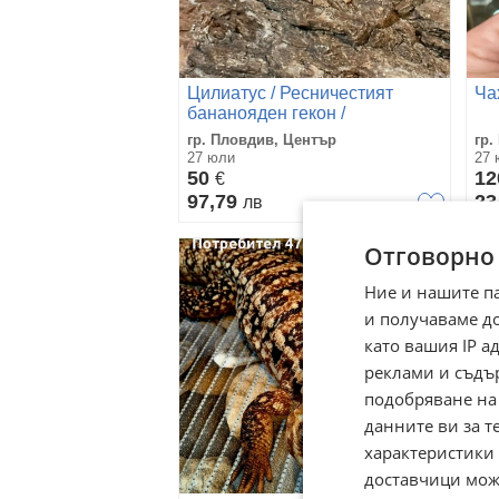
Цилиатус / Ресничестият
Ча
бананояден гекон /
Correlophus ciliatus
гр. Пловдив, Център
гр.
27 юли
27 
50
1
€
97,79
23
лв
Отговорно
Ние и нашите п
и получаваме д
като вашия IP 
реклами и съдъ
подобряване на
данните ви за т
характеристики 
доставчици може