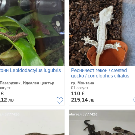
кони Lepidodactylus lugubris
Ресничест гекон / crested
gecko / correlophus ciliatus
 Пазарджик, Идеален център
гр. Монтана
август
01 август
0
110
€
€
,12
215,14
лв
лв