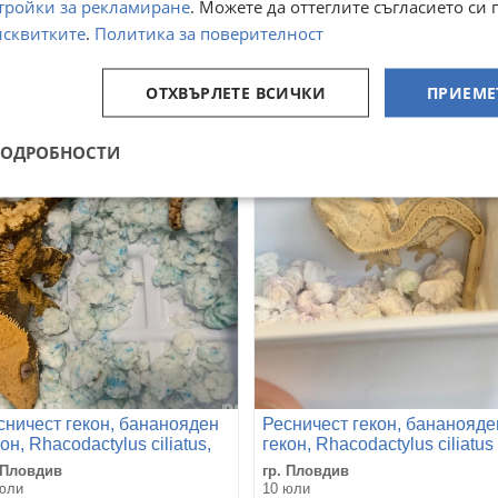
тройки за рекламиране
. Можете да оттеглите съгласието си 
бета лугубриси
Ресничест гекон (Correlophu
Ciliatus)
исквитките
.
Политика за поверителност
 София, Банишора
гр. Пловдив, Коматевски възел
юли
16 юли
ОТХВЪРЛЕТЕ ВСИЧКИ
ПРИЕМЕ
0
50
€
€
,56
97,79
лв
лв
ПОДРОБНОСТИ
сничест гекон, бананояден
Ресничест гекон, бананояде
он, Rhacodactylus ciliatus,
гекон, Rhacodactylus ciliatus
 Пловдив
гр. Пловдив
юли
10 юли