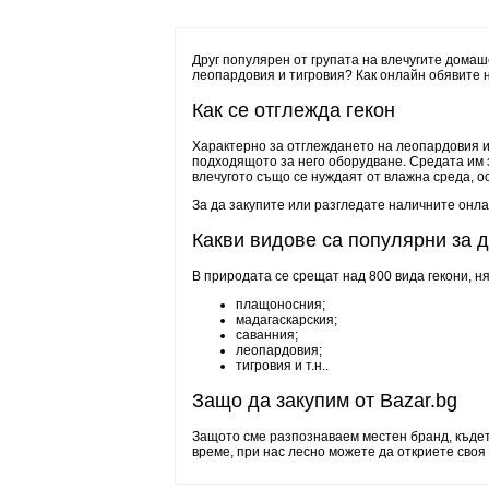
Друг популярен от групата на влечугите домаш
леопардовия и тигровия? Как онлайн обявите 
Как се отглежда гекон
Характерно за отглеждането на леопардовия и 
подходящото за него оборудване. Средата им 
влечугото също се нуждаят от влажна среда, о
За да закупите или разгледате наличните онла
Какви видове са популярни за
В природата се срещат над 800 вида гекони, ня
плащоносния;
мадагаскарския;
саванния;
леопардовия;
тигровия и т.н..
Защо да закупим от Bazar.bg
Защото сме разпознаваем местен бранд, къдет
време, при нас лесно можете да откриете своя 