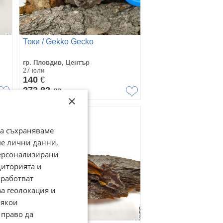
Токи / Gekko Gecko
гр. Пловдив, Център
27 юли
140
€
273,82
лв
×
да съхраняваме
ме лични данни,
персонализирани
диторията и
работват
за геолокация и
Някои
 право да