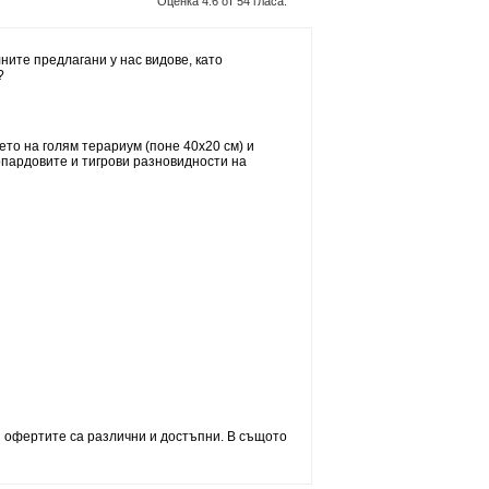
Оценка
4.6
от
54
гласа.
ните предлагани у нас видове, като
?
ето на голям терариум (поне 40х20 см) и
опардовите и тигрови разновидности на
н офертите са различни и достъпни. В същото