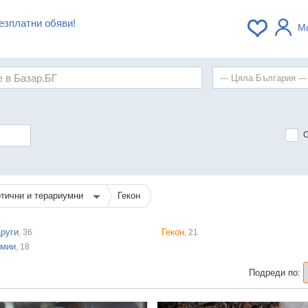
езплатни обяви!
М
отични и терариумни
Гекон
руги
Гекон
, 36
, 21
мии
, 18
Подреди по: