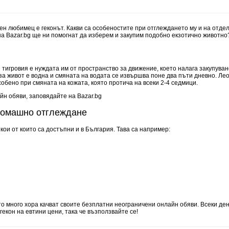
ен любимец е геконът. Какви са особеностите при отглеждането му и на отдел
на Bazar.bg ще ни помогнат да изберем и закупим подобно екзотично животно
тигровия е нуждата им от пространство за движение, което налага закупуван
за живот е водна и смяната на водата се извършва поне два пъти дневно. Ле
собено при смяната на кожата, която протича на всеки 2-4 седмици.
йн обяви, заповядайте на Bazar.bg
 домашно отглеждане
кои от които са достъпни и в България. Тава са например:
о много хора качват своите безплатни неограничени онлайн обяви. Всеки де
гекон на евтини цени, така че възползвайте се!