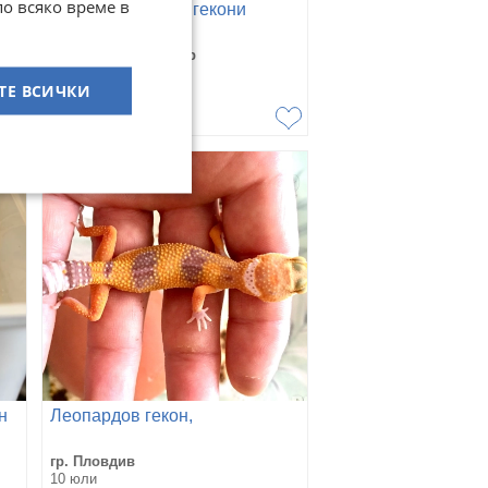
по всяко време в
s
Продавам ушати гекони
гр. Пловдив, Център
16 юли
ТЕ ВСИЧКИ
80
€
156,47
лв
н
Леопардов гекон,
гр. Пловдив
10 юли