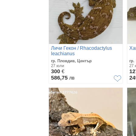
Личи Гекон / Rhacodactylus
Ха
leachianus
гр. Пловдив, Център
гр.
27 юли
27 
300
12
€
586,75
24
лв