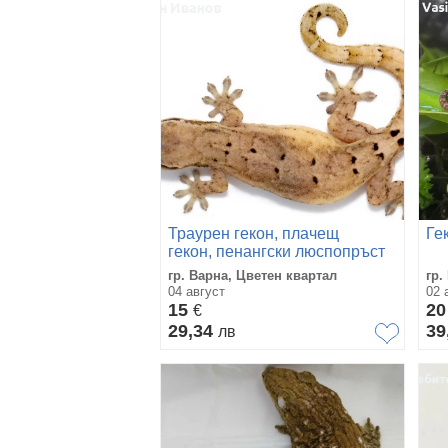
Траурен гекон, плачещ
Ге
гекон, пенангски люспопръст
гекон, лугубрис
гр. Варна, Цветен квартал
гр.
(Lepidodactylus lugubris)
04 август
02 
15
2
€
29,34
39
лв