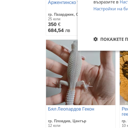
възразите в
Нас
Аржентинско тегу
Бе
Настройки на б
гр. Пазарджик, Ставропол
гр.
25 юли
22 
350
1
€
684,54
19
лв
ПОКАЖЕТЕ 
Бял Леопардов Гекон
Ре
гек
гр. Пловдив, Център
гр.
12 юли
10 