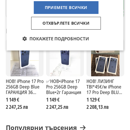
7-ми 11-ти километър
ПРИЕМЕТЕ ВСИЧКИ
гр. София
ОТХВЪРЛЕТЕ ВСИЧКИ
Препоръчани за теб
ПОКАЖЕТЕ ПОДРОБНОСТИ
НОВ! iPhone 17 Pro
✅️НОВ•iPhone 17
НОВ! ЛИЗИНГ
Н
256GB Deep Blue
Pro 256GB Deep
TBI*45€/м iPhone
i
ГАРАНЦИЯ 36
Blue•2г Гаранция
17 Pro Deep BLUE
2
Месеца!
256GB айфон 17
B
1 149 €
1 149 €
1 129 €
1
про син / ORANGE
2 247,25 лв
2 247,25 лв
2 208,13 лв
2
/ SILVER
Популярни търсения