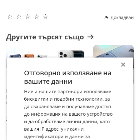
Apple iPhone / iPad / Macbook
и други марки смартфони / лаптопи / таблети.
☆
☆
☆
☆
☆
//Разгледайте и другите ни предложения\\
Докладвай
Тел. за контакт:
0 8 7 9 9 4 0 9 7 1
0 8 9 3 8 4 4 2 0 2 - Viber
Другите търсят също
×
Отговорно използване на
вашите данни
НОВ! iPhone 17 Pro
iPhone 17 Pro
iPhone 17 Pro Max
A
Ние и нашите партньори използваме
Max 256GB Blue /
256GB Silver
256GB
P
бисквитки и подобни технологии, за
Orange / Silver
C
да съхраняваме и получаваме достъп
ГАРАНЦИЯ 24
D
1 219 €
1 260 €
1 169 €
1
до информация на вашето устройство
Месеца!
2 384,16 лв
2 464,35 лв
2 286,37 лв
2
и да обработваме лични данни, като
вашия IP адрес, уникални
идентификатори и данни за