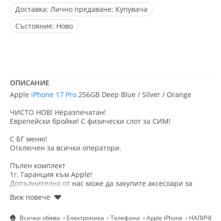
Доставка:
Лично предаване; Купувача
Състояние:
Ново
ОПИСАНИЕ
Apple
iPhone 17 Pro
256GB Deep Blue / Silver / Orange
ЧИСТО НОВ! Неразпечатан!
Еврепейски бройки! С физически слот за СИМ!
С БГ меню!
Отключен за всички оператори.
Пълен комплект
1г. Гаранция към Аpple!
Допълнително от нас може да закупите аксесоари за
модела.
Възможен бартер за :
Всички обяви
Електроника
Телефони
Apple iPhone
НАЛИЧЕН! A