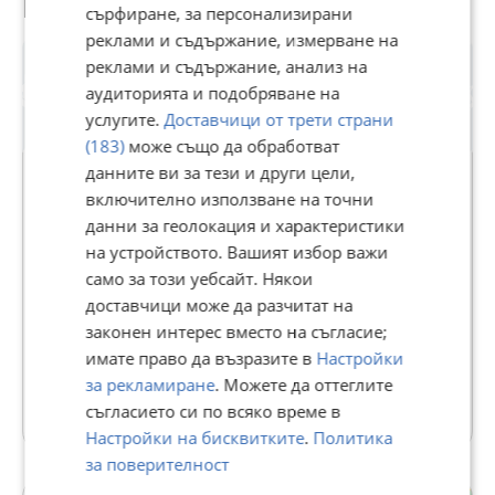
Потребител
сърфиране, за персонализирани
реклами и съдържание, измерване на
реклами и съдържание, анализ на
аудиторията и подобряване на
услугите.
Доставчици от трети страни
(183)
може също да обработват
Premium
данните ви за тези и други цели,
включително използване на точни
данни за геолокация и характеристики
i-dealbg.com
на устройството. Вашият избор важи
24230
рейтинг
само за този уебсайт. Някои
В Bazar.BG от 18 февруари 2014г.
доставчици може да разчитат на
Последно активен вчера в 14:18 ч.
законен интерес вместо на съгласие;
Телефон(и):
0879940971
имате право да възразите в
Настройки
за рекламиране
. Можете да оттеглите
48 Обяви
съгласието си по всяко време в
Настройки на бисквитките
.
Политика
за поверителност