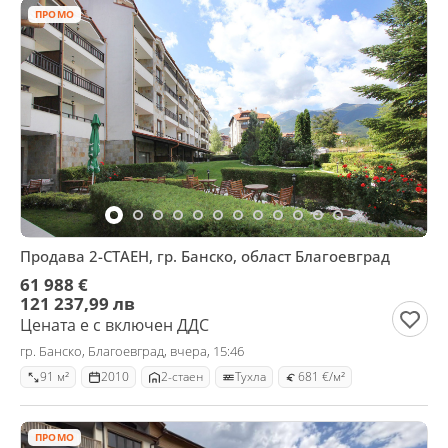
ПРОМО
Продава 2-СТАЕН, гр. Банско, област Благоевград
61 988 €
121 237,99 лв
Цената е с включен ДДС
гр. Банско, Благоевград, вчера, 15:46
91 м²
2010
2-стаен
Тухла
681 €/м²
ПРОМО