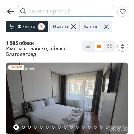
Какво търсиш?
Филтри
3
Имоти
Банско
1 585
обяви
Имоти от Банско, област
Благоевград
ПРОМО