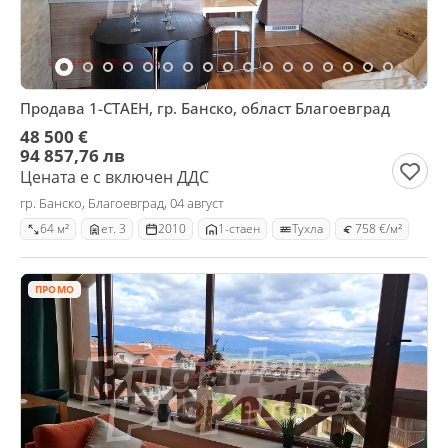
Продава 1-СТАЕН, гр. Банско, област Благоевград
48 500 €
94 857,76 лв
Цената е с включен ДДС
гр. Банско, Благоевград, 04 август
64 м²
ет. 3
2010
1-стаен
Тухла
758 €/м²
ПРОМО