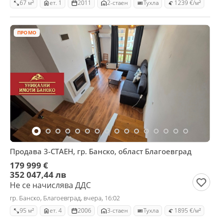
67 м²
ет. 1
2011
2-стаен
Тухла
1239 €/м²
ПРОМО
Продава 3-СТАЕН, гр. Банско, област Благоевград
179 999 €
352 047,44 лв
Не се начислява ДДС
гр. Банско, Благоевград, вчера, 16:02
95 м²
ет. 4
2006
3-стаен
Тухла
1895 €/м²