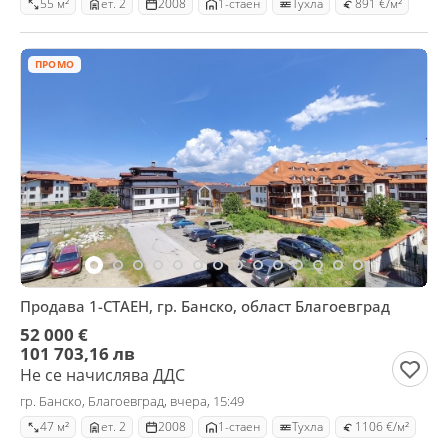
55 м²
ет. 2
2008
1-стаен
Тухла
891 €/м²
ПРОМО
Продава 1-СТАЕН, гр. Банско, област Благоевград
52 000 €
101 703,16 лв
Не се начислява ДДС
гр. Банско, Благоевград, вчера, 15:49
47 м²
ет. 2
2008
1-стаен
Тухла
1106 €/м²