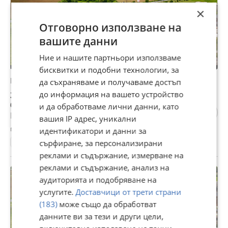
×
Отговорно използване на
вашите данни
Ние и нашите партньори използваме
бисквитки и подобни технологии, за
Продава 1-СТАЕН, гр. Банско, област Благоевград
да съхраняваме и получаваме достъп
31 000 €
до информация на вашето устройство
60 630,73 лв
и да обработваме лични данни, като
Не се начислява ДДС
вашия IP адрес, уникални
гр. Банско, Благоевград, 04 август
идентификатори и данни за
43 м²
ет. 3
2010
1-стаен
Тухла
721 €/м²
сърфиране, за персонализирани
реклами и съдържание, измерване на
реклами и съдържание, анализ на
ПРОМО
аудиторията и подобряване на
услугите.
Доставчици от трети страни
(183)
може също да обработват
данните ви за тези и други цели,