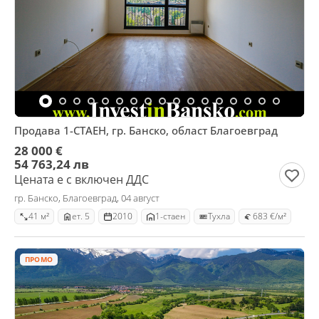
Продава 1-СТАЕН, гр. Банско, област Благоевград
28 000 €
54 763,24 лв
Цената е с включен ДДС
гр. Банско, Благоевград, 04 август
41 м²
ет. 5
2010
1-стаен
Тухла
683 €/м²
ПРОМО