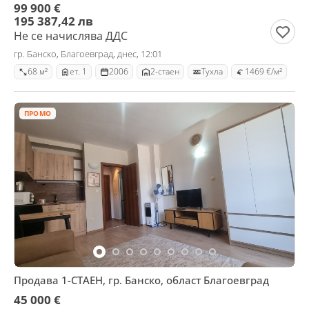
99 900 €
195 387,42 лв
Не се начислява ДДС
гр. Банско, Благоевград, днес, 12:01
68 м²
ет. 1
2006
2-стаен
Тухла
1469 €/м²
ПРОМО
Продава 1-СТАЕН, гр. Банско, област Благоевград
45 000 €