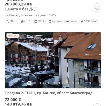
203 983,29 лв
Цената е без ДДС
гр. Банско, Благоевград, днес, 13:05
70 м²
ет. 2
2009
2-стаен
Тухла
1490 €/м²
ПРОМО
Продава 2-СТАЕН, гр. Банско, област Благоевград
72 000 €
140 819,76 лв