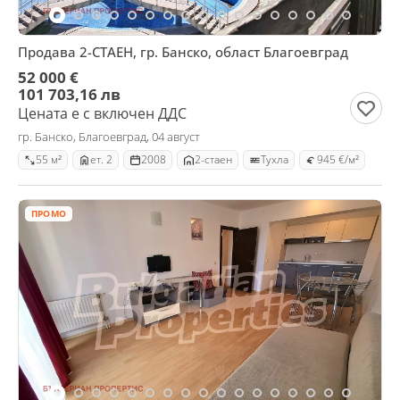
Продава 2-СТАЕН, гр. Банско, област Благоевград
52 000 €
101 703,16 лв
Цената е с включен ДДС
гр. Банско, Благоевград, 04 август
55 м²
ет. 2
2008
2-стаен
Тухла
945 €/м²
ПРОМО