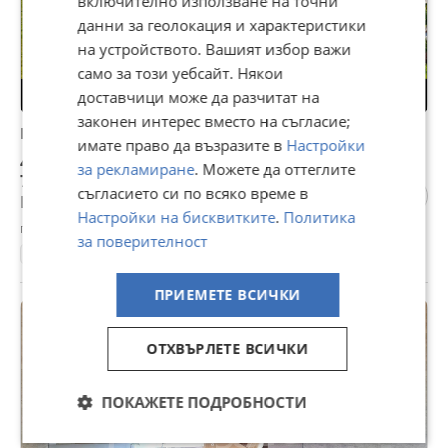
включително използване на точни
данни за геолокация и характеристики
на устройството. Вашият избор важи
само за този уебсайт. Някои
доставчици може да разчитат на
законен интерес вместо на съгласие;
Продава 2-СТАЕН, гр. Банско, област Благоевград
имате право да възразите в
Настройки
40 000 €
за рекламиране
. Можете да оттеглите
78 233,20 лв
съгласието си по всяко време в
Цената е с включен ДДС
Настройки на бисквитките
.
Политика
гр. Банско, Благоевград, 04 август
за поверителност
68 м²
ет. 5
2010
2-стаен
Тухла
588 €/м²
ПРИЕМЕТЕ ВСИЧКИ
ПРОМО
ОТХВЪРЛЕТЕ ВСИЧКИ
ПОКАЖЕТЕ ПОДРОБНОСТИ