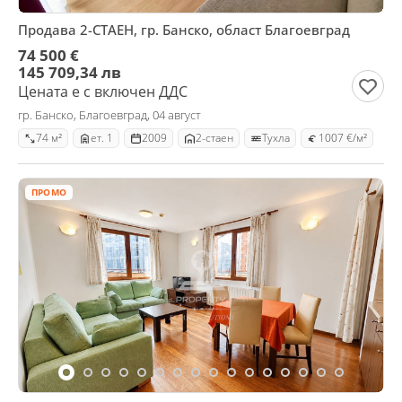
Продава 2-СТАЕН, гр. Банско, област Благоевград
74 500 €
145 709,34 лв
Цената е с включен ДДС
гр. Банско, Благоевград, 04 август
74 м²
ет. 1
2009
2-стаен
Тухла
1007 €/м²
ПРОМО