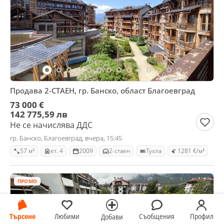
Продава 2-СТАЕН, гр. Банско, област Благоевград
73 000 €
142 775,59 лв
Не се начислява ДДС
гр. Банско, Благоевград, вчера, 15:45
57 м²
ет. 4
2009
2-стаен
Тухла
1281 €/м²
ПРОМО
Търсене
Любими
Съобщения
Профил
Добави