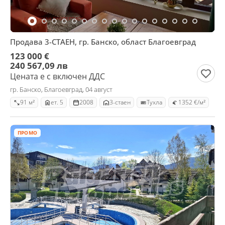
Продава 3-СТАЕН, гр. Банско, област Благоевград
123 000 €
240 567,09 лв
Цената е с включен ДДС
гр. Банско, Благоевград, 04 август
91 м²
ет. 5
2008
3-стаен
Тухла
1352 €/м²
ПРОМО