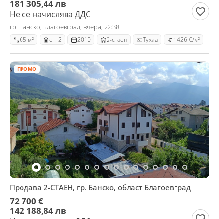
181 305,44 лв
Не се начислява ДДС
гр. Банско, Благоевград, вчера, 22:38
65 м²
ет. 2
2010
2-стаен
Тухла
1426 €/м²
ПРОМО
Продава 2-СТАЕН, гр. Банско, област Благоевград
72 700 €
142 188,84 лв