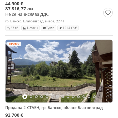
44 900 €
87 816,77 лв
Не се начислява ДДС
гр. Банско, Благоевград, вчера, 22:41
37 м²
1-стаен
Тухла
1214 €/м²
ПРОМО
Продава 2-СТАЕН, гр. Банско, област Благоевград
92 700 €