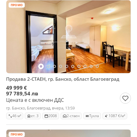
ПРОМО
Продава 2-СТАЕН, гр. Банско, област Благоевград
49 999 €
97 789,54 лв
Цената е с включен ДДС
гр. Банско, Благоевград, вчера, 13:59
46 м²
ет. 3
2008
2-стаен
Тухла
1087 €/м²
ПРОМО