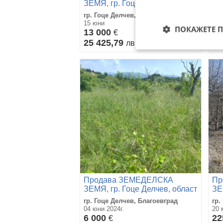
ЗЕМЯ, гр. Гоце Делчев, област
ЗЕ
Благоевград
Бл
гр. Гоце Делчев, Благоевград
гр.
15 юни
12 
ПОКАЖЕТЕ 
13 000
14
€
25 425,79
27
лв
Продава ЗЕМЕДЕЛСКА
Пр
ЗЕМЯ, гр. Гоце Делчев, област
ЗЕ
Благоевград
Бл
гр. Гоце Делчев, Благоевград
гр.
04 юни 2024г.
20 
6 000
22
€