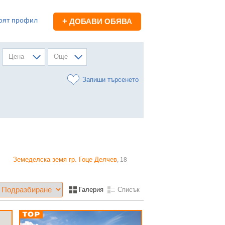
оят профил
+
ДОБАВИ ОБЯВА
Цена
Още
Запиши търсенето
Земеделска земя гр. Гоце Делчев
, 18
Галерия
Списък