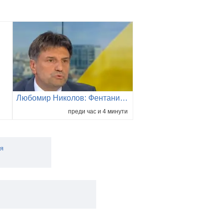
Любомир Николов: Фентанилът почти изцяло е изместил хероина на българския наркопазар
преди час и 4 минути
мя