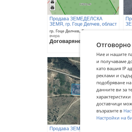
Продава ЗЕМЕДЕЛСКА
Пр
ЗЕМЯ, гр. Гоце Делчев, област
ЗЕ
Благоевград
Бл
гр. Гоце Делчев, Благоевград
гр.
вчера
21 
Договаряне
77
Отговорно
1 
Ние и нашите п
и получаваме д
като вашия IP 
реклами и съдъ
подобряване на
данните ви за т
характеристики 
доставчици може
възразите в
Нас
Настройки на б
Продава ЗЕМЕДЕЛСКА
Пр