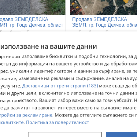
одава ЗЕМЕДЕЛСКА
Продава ЗЕМЕДЕЛСКА
МЯ, гр. Гоце Делчев, област
ЗЕМЯ, гр. Гоце Делчев, обл
агоевград
Благоевград
 Гоце Делчев, Благоевград
гр. Гоце Делчев, Благоевград
юли
09 юли
2 619
Договаряне
€
 използване на вашите данни
511 111,42
лв
артньори използваме бисквитки и подобни технологии, за 
остъп до информация на вашето устройство и да обработва
адрес, уникални идентификатори и данни за сърфиране, за 
ржание, измерване на реклами и съдържание, анализ на ау
 услугите.
Доставчици от трети страни (183)
може също да об
ези и други цели, включително използване на точни данни 
на устройството. Вашият избор важи само за този уебсайт. 
 да разчитат на законен интерес вместо на съгласие; имате
тройки за рекламиране
. Можете да оттеглите съгласието си 
исквитките
.
Политика за поверителност
одава ЗЕМЕДЕЛСКА
Продава ЗЕМЕДЕЛСКА