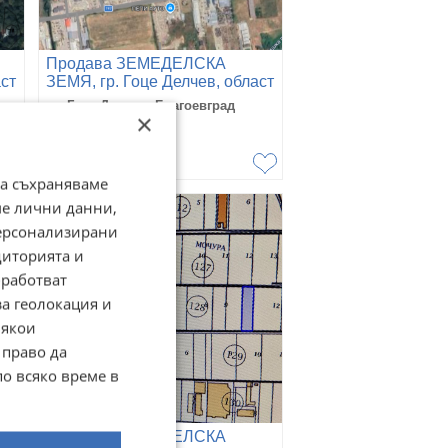
Продава ЗЕМЕДЕЛСКА
аст
ЗЕМЯ, гр. Гоце Делчев, област
Благоевград
гр. Гоце Делчев, Благоевград
×
17 юни
37 000
€
72 365,71
лв
да съхраняваме
ме лични данни,
персонализирани
диторията и
работват
за геолокация и
Някои
 право да
по всяко време в
Продава ЗЕМЕДЕЛСКА