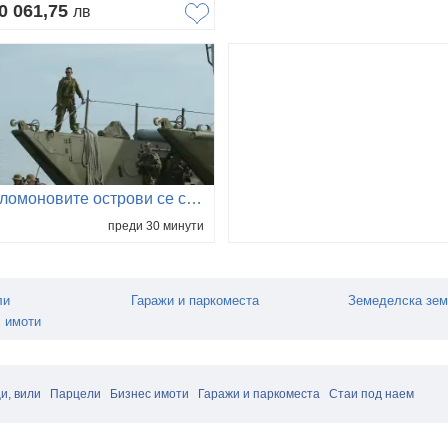
0 061,75
лв
Соломоновите острови се стремят да задълбочат връзките си със САЩ
преди 30 минути
ли
Гаражи и паркоместа
Земеделска зе
 имоти
и, вили
Парцели
Бизнес имоти
Гаражи и паркоместа
Стаи под наем