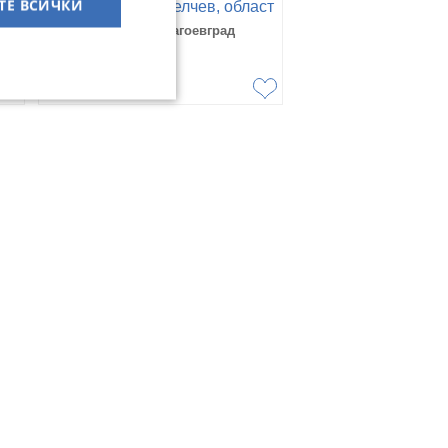
ТЕ ВСИЧКИ
аст
ЗЕМЯ, гр. Гоце Делчев, област
Благоевград
гр. Гоце Делчев, Благоевград
25 юли 2024г.
25 000
€
48 895,75
лв