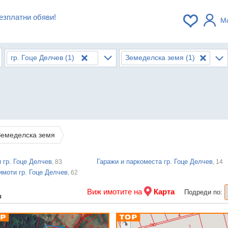
езплатни обяви!
М
гр. Гоце Делчев
(1)
Земеделска земя
(1)
Земеделска земя
 гр. Гоце Делчев
Гаражи и паркоместа гр. Гоце Делчев
, 83
, 14
имоти гр. Гоце Делчев
, 62
Виж имотите на
Карта
Подреди по:
в