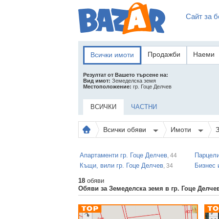
Сайт за б
Продажби
Наеми
Всички имоти
Резултат от Вашето търсене на:
Вид имот:
Земеделска земя
Местоположение:
гр. Гоце Делчев
ВСИЧКИ
ЧАСТНИ
Всички обяви
Имоти
Апартаменти гр. Гоце Делчев
Парцели
, 44
Къщи, вили гр. Гоце Делчев
Бизнес 
, 34
18
обяви
Обяви за Земеделска земя в гр. Гоце Делче