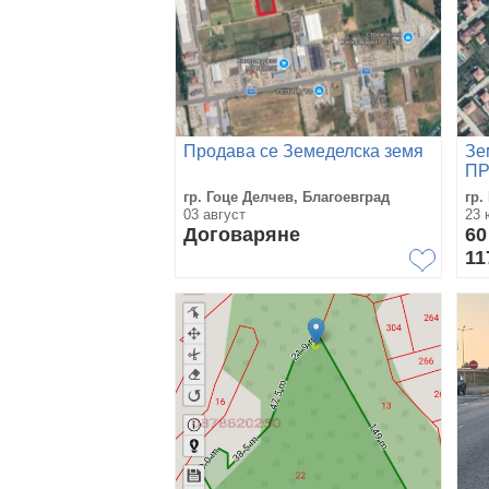
Продава се Земеделска земя
Зе
П
гр. Гоце Делчев, Благоевград
гр.
03 август
23 
Договаряне
60
11