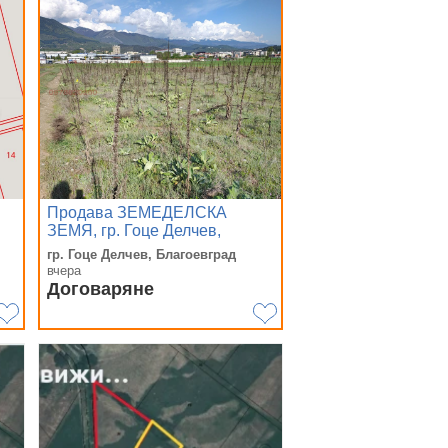
Продава ЗЕМЕДЕЛСКА
ЗЕМЯ, гр. Гоце Делчев,
област Благоевград
гр. Гоце Делчев, Благоевград
вчера
Договаряне