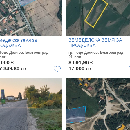
меделска земя за
ЗЕМЕДЕЛСКА ЗЕМЯ ЗА
РОДАЖБА
ПРОДАЖБА
 Гоце Делчев, Благоевград
гр. Гоце Делчев, Благоевград
юли
21 юли
 000
8 691,96
€
€
7 349,80
17 000
лв
лв