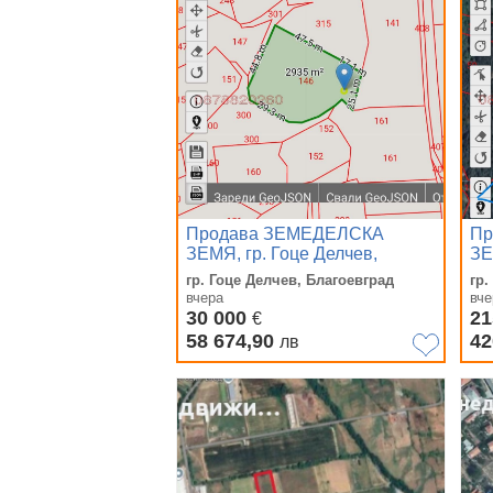
Продава ЗЕМЕДЕЛСКА
Пр
ЗЕМЯ, гр. Гоце Делчев,
ЗЕ
област Благоевград
об
гр. Гоце Делчев, Благоевград
гр.
вчера
вче
30 000
21
€
58 674,90
42
лв