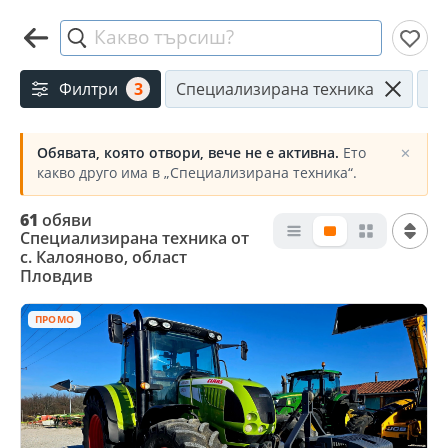
Какво търсиш?
Филтри
3
Специализирана техника
с.
Обявата, която отвори, вече не е активна.
Ето
✕
какво друго има в „Специализирана техника“.
61
обяви
Специализирана техника от
с. Калояново, област
Пловдив
ПРОМО