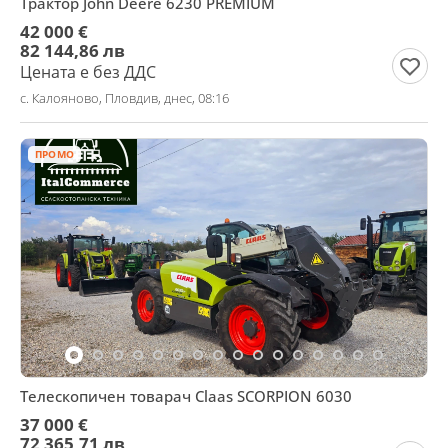
Трактор John Deere 6230 PREMIUM
42 000 €
82 144,86 лв
Цената е без ДДС
с. Калояново, Пловдив, днес, 08:16
ПРОМО
Телескопичен товарач Claas SCORPION 6030
37 000 €
72 365,71 лв