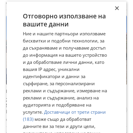
с. Калояново, Пловдив, 04 август
×
Отговорно използване на
вашите данни
Ние и нашите партньори използваме
бисквитки и подобни технологии, за
да съхраняваме и получаваме достъп
до информация на вашето устройство
и да обработваме лични данни, като
вашия IP адрес, уникални
идентификатори и данни за
сърфиране, за персонализирани
реклами и съдържание, измерване на
Балировачка Krone COMPRIMA V 150 XC
реклами и съдържание, анализ на
29 144,17 €
57 001,04 лв
аудиторията и подобряване на
Цената е без ДДС
услугите.
Доставчици от трети страни
(183)
може също да обработват
с. Калояново, Пловдив, 04 август
данните ви за тези и други цели,