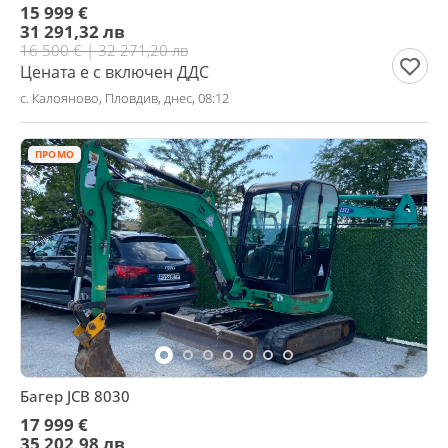
15 999 €
31 291,32 лв
16 500 € | 32 271,20 лв
Цената е с включен ДДС
с. Калояново, Пловдив, днес, 08:12
ПРОМО
Багер JCB 8030
17 999 €
35 202,98 лв