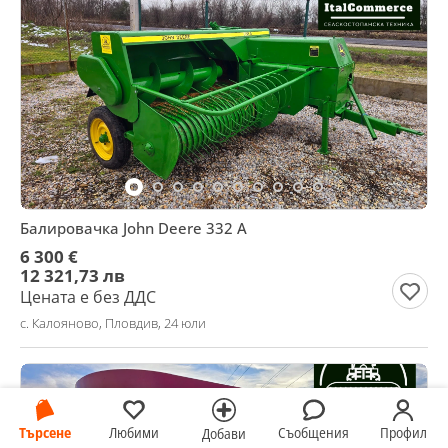
Балировачка John Deere 332 A
6 300 €
12 321,73 лв
Цената е без ДДС
с. Калояново, Пловдив, 24 юли
Търсене
Любими
Съобщения
Профил
Добави