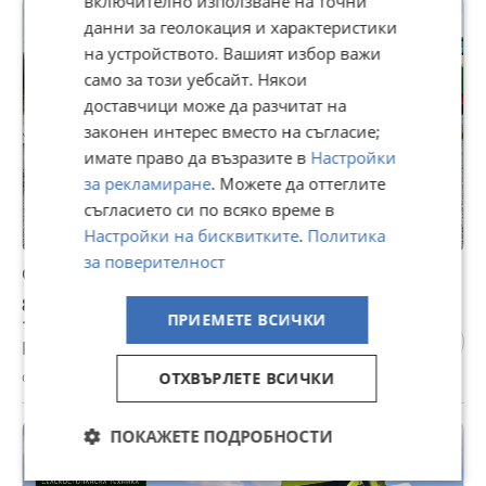
включително използване на точни
данни за геолокация и характеристики
на устройството. Вашият избор важи
само за този уебсайт. Някои
доставчици може да разчитат на
законен интерес вместо на съгласие;
имате право да възразите в
Настройки
за рекламиране
. Можете да оттеглите
съгласието си по всяко време в
Настройки на бисквитките
.
Политика
за поверителност
Сенокосачка John Deere 530
8 500 €
ПРИЕМЕТЕ ВСИЧКИ
16 624,56 лв
Цената е без ДДС
с. Калояново, Пловдив, 04 август
ОТХВЪРЛЕТЕ ВСИЧКИ
ПОКАЖЕТЕ ПОДРОБНОСТИ