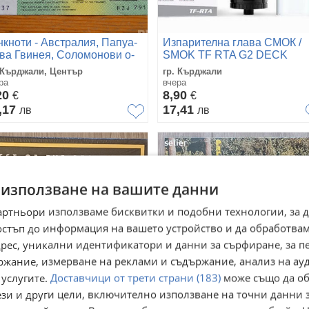
нкноти - Австралия, Папуа-
Изпарителна глава СМОК /
ва Гвинея, Соломонови о-
SMOK TF RTA G2 DECK
 Кърджали, Център
гр. Кърджали
ра
вчера
20
8,90
€
€
,17
17,41
лв
лв
 използване на вашите данни
артньори използваме бисквитки и подобни технологии, за 
остъп до информация на вашето устройство и да обработва
адрес, уникални идентификатори и данни за сърфиране, за 
ржание, измерване на реклами и съдържание, анализ на ау
 услугите.
Доставчици от трети страни (183)
може също да об
ези и други цели, включително използване на точни данни 
 Dylan ‎– Greatest Hits
Предлагам ви една страхот