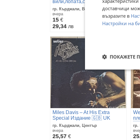
характеристики 
вили,лопата,сърп,кошница и
Ор
плуг(хомот)..
199
доставчици може
гр. Кърджали, Веселчане
гр.
но
вчера
вче
възразите в
Нас
15
1
€
Настройки на б
29,34
25
лв
ПОКАЖЕТЕ 
Miles Davis ‎– At His Extra
We
Special Издание 🇬🇧 UK
пл
1974г Стил:JAZZ,BOP
🇳
гр. Кърджали, Център
гр.
Състояние на винила:VG++
Ст
вчера
вче
Със
Съ
25,57
25
€