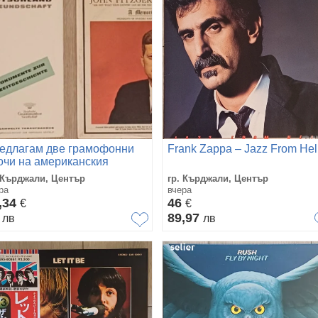
едлагам две грамофонни
Frank Zappa ‎– Jazz From Hel
очи на американския
езидент Джон Фицджералд
 Кърджали, Център
гр. Кърджали, Център
неди: Първата е: Това е
ра
вчера
,34
46
€
€
0
89,97
лв
лв