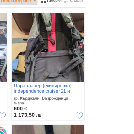
Галерия
Списък
Парапланер (екипировка)
independence cruiser 2L и
сбруя Independence x-pro
гр. Кърджали, Възрожденци
вчера
600
€
1 173,50
лв