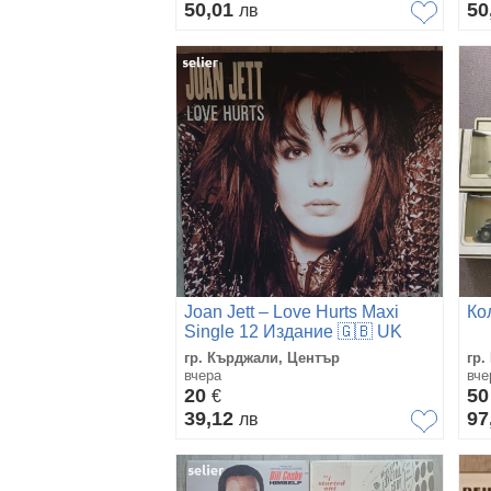
50,01
50
лв
Joan Jett ‎– Love Hurts Maxi
Ко
Single 12 Издание 🇬🇧 UK
1990г Състояние на
гр. Кърджали, Център
гр.
винила:NEAR MINT,много сил
вчера
вче
20
5
€
39,12
97
лв