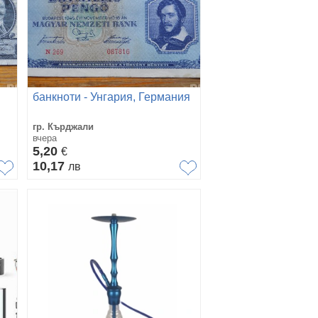
банкноти - Унгария, Германия
гр. Кърджали
вчера
5,20
€
10,17
лв