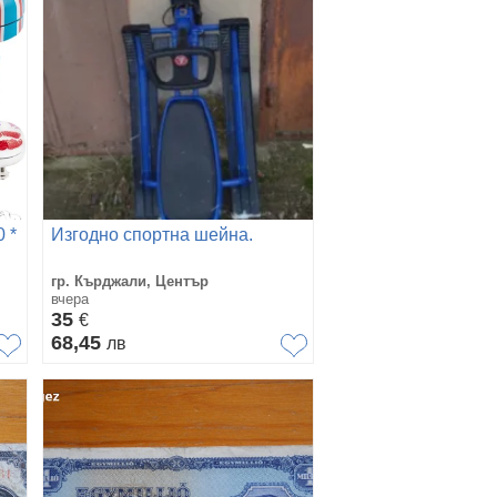
 *
Изгодно спортна шейна.
гр. Кърджали, Център
вчера
35
€
68,45
лв