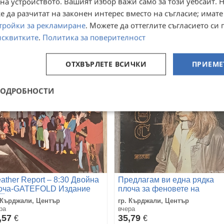
на устройството. Вашият избор важи само за този уебсайт. 
игинален нов диск Издание
плоча за познавачи и
8г-Limited Edition, Чисто
ценители в отлично
 да разчитат на законен интерес вместо на съгласие; имате
 Кърджали, Център
гр. Кърджали, Център
в,неразпечата
състояние: Parliament ‎–
ра
вчера
тройки за рекламиране
. Можете да оттеглите съгласието си 
Osmium
3
81,81
€
€
исквитките
.
Политика за поверителност
,43
160,01
лв
лв
ОТХВЪРЛЕТЕ ВСИЧКИ
ПРИЕМЕ
ПОДРОБНОСТИ
ather Report ‎– 8:30 Двойна
Предлагам ви една рядка
оча-GATEFOLD Издание
плоча за феновете на
🇱 HOLLAND 1979г
стиловете -Krautrock, Prog
 Кърджали, Център
гр. Кърджали, Център
ил:JAZZ , FUSION
Rock, Experimental, Ambient:
ра
вчера
стояние
,57
35,79
€
€