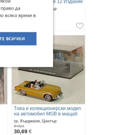
Някои
People Maxi.Single 12 Издание
🇬🇧 UK 1984г Състояние на
 право да
гр. Кърджали, Център
винила:едната стр
вчера
по всяко време в
25
€
48,90
лв
ТЕ ВСИЧКИ
Това е колекционерски модел
на автомобил MGB в мащаб
1:43, който е част от
гр. Кърджали, Център
официалната серия „The Ja
вчера
30,69
€