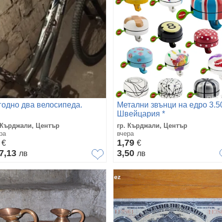
годно два велосипеда.
Метални звънци на едро 3.50
Швейцария *
 Кърджали, Център
гр. Кърджали, Център
ра
вчера
5
1,79
€
€
7,13
3,50
лв
лв