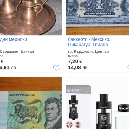
дни мерилки
банкноти - Мексико,
Никарагуа, Гвиана
 Кърджали, Байкал
гр. Кърджали, Център
ра
вчера
0
7,20
€
€
6,91
14,08
лв
лв