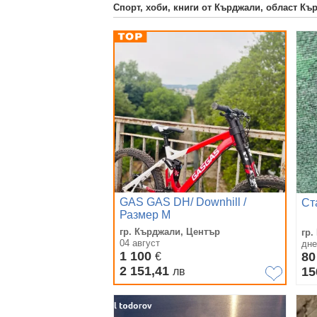
Спорт, хоби, книги от Кърджали, област Къ
GAS GAS DH/ Downhill /
Ст
Размер М
гр. Кърджали, Център
гр.
04 август
дне
1 100
8
€
2 151,41
15
лв