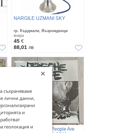
NARGILE UZMANI SKY
гр. Кърджали, Възрожденци
вчера
45
€
88,01
лв
×
да съхраняваме
ме лични данни,
персонализирани
диторията и
работват
за геолокация и
на
Depeche Mode – People Are