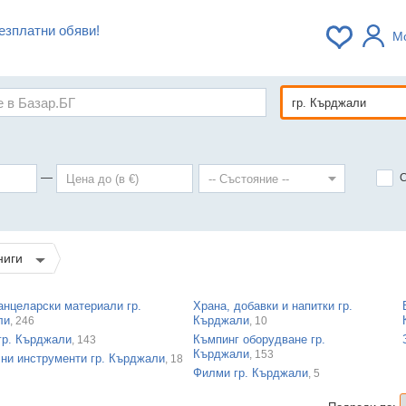
езплатни обяви!
М
—
Книги
канцеларски материали гр.
Храна, добавки и напитки гр.
ли
Кърджали
, 246
, 10
гр. Кърджали
Къмпинг оборудване гр.
, 143
Кърджали
, 153
ни инструменти гр. Кърджали
, 18
Филми гр. Кърджали
, 5