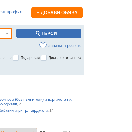
оят профил
+
ДОБАВИ ОБЯВА
Запиши търсенето
Спешно
Подарявам
Доставя с отстъпка
Вейпове (без пълнители) и наргилета гр.
Кърджали
, 21
Забавни игри гр. Кърджали
, 14