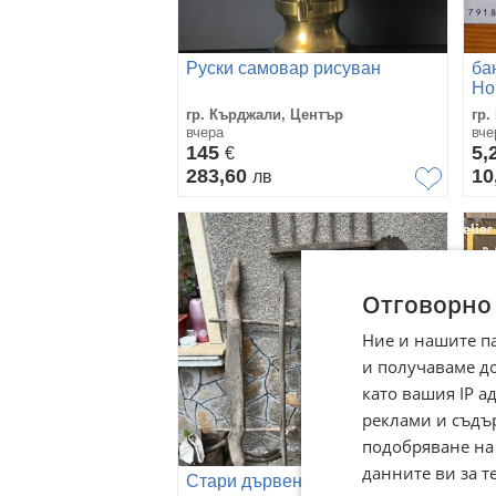
Руски самовар рисуван
ба
Но
ви
гр. Кърджали, Център
гр.
вчера
вче
145
5,
€
283,60
10
лв
Отговорно
Ние и нашите п
и получаваме д
като вашия IP 
реклами и съдъ
подобряване на
данните ви за т
Стари дървени
Bob