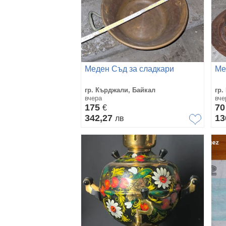
Меден Съд за сладкари
Ме
гр. Кърджали, Байкал
гр.
вчера
вче
175
7
€
342,27
13
лв