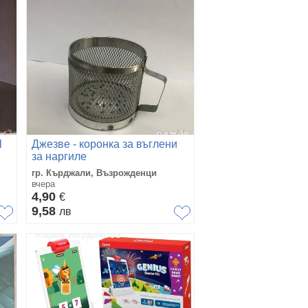
l
Джезве - коронка за въглени
за наргиле
гр. Кърджали, Възрожденци
вчера
4,90
€
9,58
лв