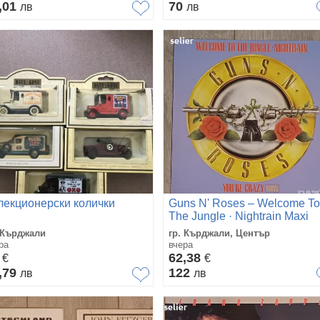
,01
70
лв
лв
лекционерски колички
Guns N' Roses ‎– Welcome To
The Jungle · Nightrain Maxi
Single 12 Немско издание
 Кърджали
гр. Кърджали, Център
1987г Състояние на
ра
вчера
0
62,38
€
€
,79
122
лв
лв