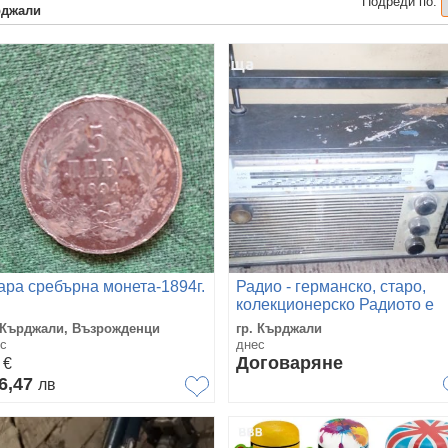
Подреди по:
рджали
ара сребърна монета-1894г.
Радио - германско, старо,
колекционерско Радиото е
налично.
 Кърджали, Възрожденци
гр. Кърджали
с
днес
0
Договаряне
€
6,47
лв