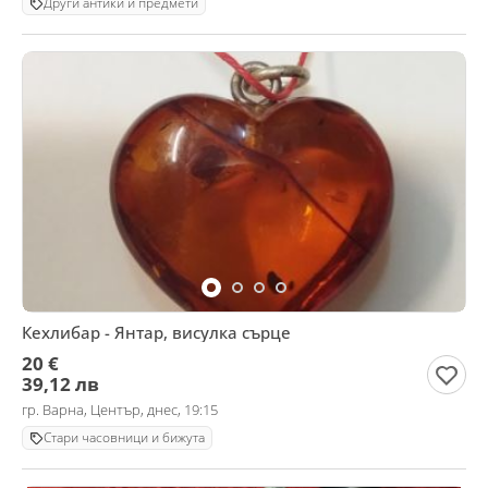
Други антики и предмети
Кехлибар - Янтар, висулка сърце
20 €
39,12 лв
гр. Варна, Център, днес, 19:15
Стари часовници и бижута