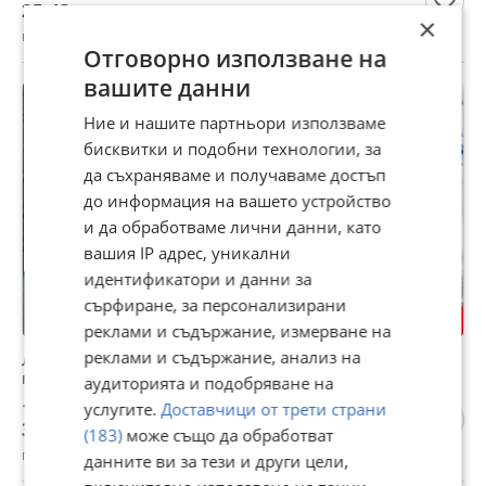
25,43 лв
×
гр. Варна, Трошево, 02 август
Отговорно използване на
вашите данни
ПРОМО
Ние и нашите партньори използваме
бисквитки и подобни технологии, за
да съхраняваме и получаваме достъп
до информация на вашето устройство
и да обработваме лични данни, като
вашия IP адрес, уникални
идентификатори и данни за
сърфиране, за персонализирани
реклами и съдържание, измерване на
реклами и съдържание, анализ на
Лодка за захранка Flytec V802 Pro 160 GPS точки-500
метра обхват,подарък сак,2 зарядни
аудиторията и подобряване на
199 €
услугите.
Доставчици от трети страни
389,21 лв
(183)
може също да обработват
гр. Варна, Аспарухово, вчера, 08:47
данните ви за тези и други цели,