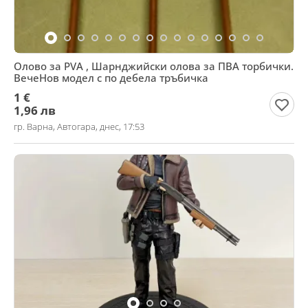
Олово за PVA , Шарнджийски олова за ПВА торбички.
ВечеНов модел с по дебела тръбичка
1 €
1,96 лв
гр. Варна, Автогара, днес, 17:53