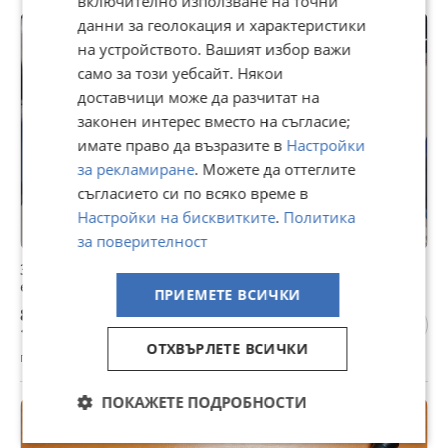
включително използване на точни
данни за геолокация и характеристики
ПРОМО
на устройството. Вашият избор важи
само за този уебсайт. Някои
доставчици може да разчитат на
законен интерес вместо на съгласие;
имате право да възразите в
Настройки
за рекламиране
. Можете да оттеглите
съгласието си по всяко време в
Настройки на бисквитките
.
Политика
за поверителност
Зарядни 2-4А и SMART,дисплеи,ключалки за
електрически велосипед BOSCH
ПРИЕМЕТЕ ВСИЧКИ
80 €
156,47 лв
ОТХВЪРЛЕТЕ ВСИЧКИ
гр. Варна, Трошево, вчера, 09:59
ПОКАЖЕТЕ ПОДРОБНОСТИ
ПРОМО