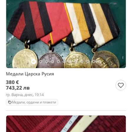
Медали Царска Русия
380 €
743,22 лв
гр. Варна, днес, 19:14
Медали, ордени и плакети