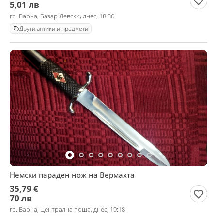
5,01 лв
гр. Варна, Базар Левски, днес, 18:36
Други антики и предмети
Немски параден нож на Вермахта
35,79 €
70 лв
гр. Варна, Централна поща, днес, 19:18