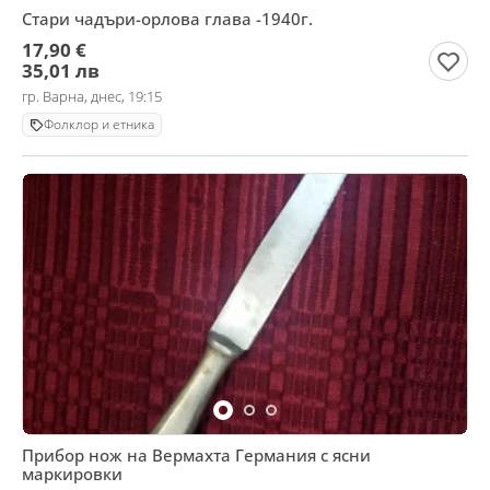
Стари чадъри-орлова глава -1940г.
17,90 €
35,01 лв
гр. Варна, днес, 19:15
Фолклор и етника
Прибор нож на Вермахта Германия с ясни
маркировки