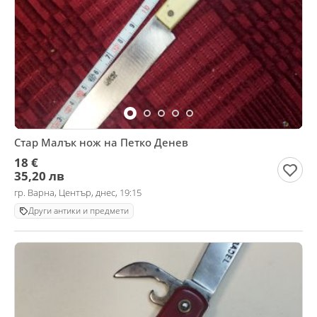
Стар Малък нож на Петко Денев
18 €
35,20 лв
гр. Варна, Център, днес, 19:15
Други антики и предмети