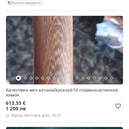
Военни предмети
Качествен меч катана(katana)t10 стомана,истински
хамон
613,55 €
1 200 лв
гр. Варна, Автогара, днес, 18:23