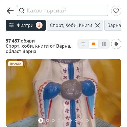
Какво търсиш?
Филтри
3
Спорт, Хоби, Книги
Варна
57 457
обяви
Спорт, хоби, книги от Варна,
област Варна
ПРОМО