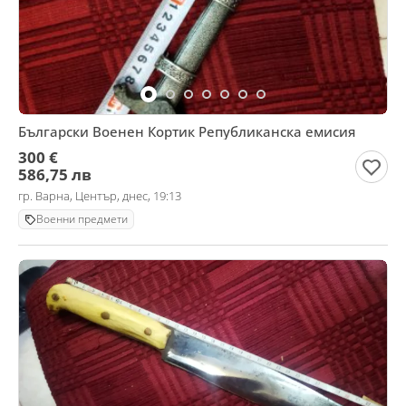
Български Военен Кортик Републиканска емисия
300 €
586,75 лв
гр. Варна, Център, днес, 19:13
Военни предмети