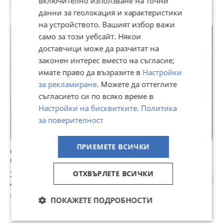
включително използване на точни
Градски
данни за геолокация и характеристики
на устройството. Вашият избор важи
само за този уебсайт. Някои
доставчици може да разчитат на
законен интерес вместо на съгласие;
имате право да възразите в
Настройки
за рекламиране
. Можете да оттеглите
съгласието си по всяко време в
Настройки на бисквитките
.
Политика
за поверителност
ПРИЕМЕТЕ ВСИЧКИ
Стари инструменти за работа с глина, кожа или
метал.
23,01 €
ОТХВЪРЛЕТЕ ВСИЧКИ
45 лв
гр. Силистра, Запад, вчера, 12:40
ПОКАЖЕТЕ ПОДРОБНОСТИ
Други антики и предмети