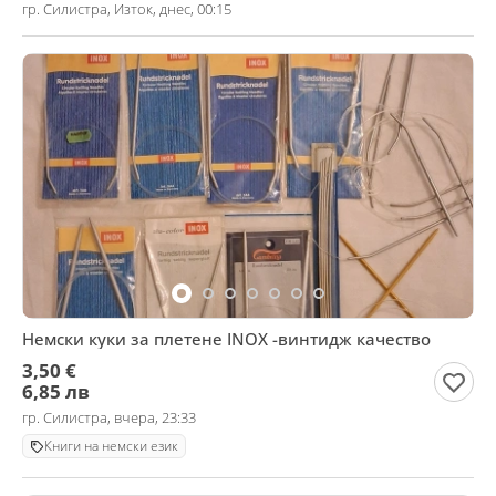
гр. Силистра, Изток, днес, 00:15
Немски куки за плетене INOX -винтидж качество
3,50 €
6,85 лв
гр. Силистра, вчера, 23:33
Книги на немски език