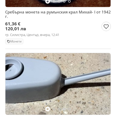
Сребърна монета на румънския крал Михай- I от 1942
г.
61,36 €
120,01 лв
гр. Силистра, Център, вчера, 12:41
Монети