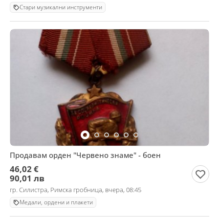
Стари музикални инструменти
Продавам орден "Червено знаме" - боен
46,02 €
90,01 лв
гр. Силистра, Римска гробница, вчера, 08:45
Медали, ордени и плакети