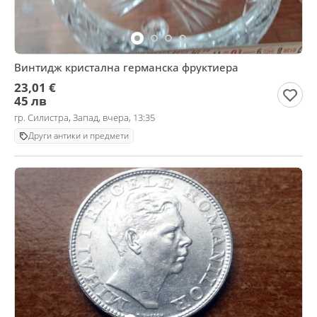
Винтидж кристална германска фруктиера
23,01 €
45 лв
гр. Силистра, Запад, вчера, 13:35
Други антики и предмети