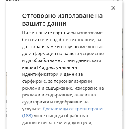
40 лв
×
гр. Силистра, вчера, 17:59
Отговорно използване на
Други антики и предмети
вашите данни
Ние и нашите партньори използваме
бисквитки и подобни технологии, за
да съхраняваме и получаваме достъп
до информация на вашето устройство
и да обработваме лични данни, като
вашия IP адрес, уникални
идентификатори и данни за
сърфиране, за персонализирани
реклами и съдържание, измерване на
реклами и съдържание, анализ на
Велосипед с 4 тактов двигател
аудиторията и подобряване на
услугите.
Доставчици от трети страни
320 €
625,87 лв
(183)
може също да обработват
гр. Силистра, Мджиди Табия, вчера, 15:18
данните ви за тези и други цели,