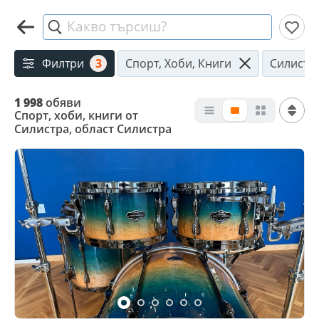
Какво търсиш?
Филтри
3
Спорт, Хоби, Книги
Силистр
1 998
обяви
Спорт, хоби, книги от
Силистра, област Силистра