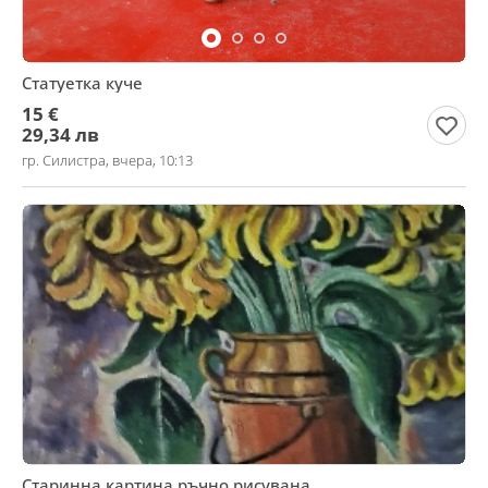
Статуетка куче
15 €
29,34 лв
гр. Силистра, вчера, 10:13
Старинна картина,ръчно рисувана