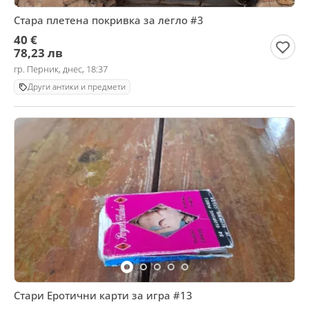
Стара плетена покривка за легло #3
40 €
78,23 лв
гр. Перник, днес, 18:37
Други антики и предмети
Стари Еротични карти за игра #13