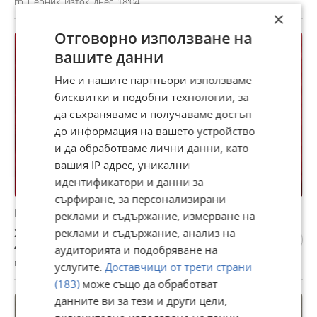
гр. Перник, Изток, днес, 18:04
×
Отговорно използване на
вашите данни
Ние и нашите партньори използваме
бисквитки и подобни технологии, за
да съхраняваме и получаваме достъп
до информация на вашето устройство
и да обработваме лични данни, като
вашия IP адрес, уникални
идентификатори и данни за
сърфиране, за персонализирани
Нож за лов и риболов
реклами и съдържание, измерване на
25 €
реклами и съдържание, анализ на
48,90 лв
аудиторията и подобряване на
гр. Перник, Изток, днес, 18:05
услугите.
Доставчици от трети страни
(183)
може също да обработват
данните ви за тези и други цели,