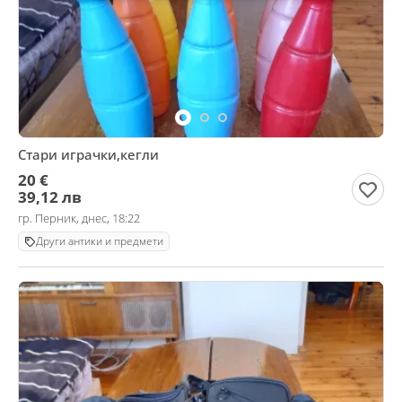
Стари играчки,кегли
20 €
39,12 лв
гр. Перник, днес, 18:22
Други антики и предмети