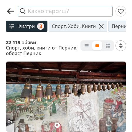
Какво търсиш?
Филтри
3
Спорт, Хоби, Книги
Перник
22 119
обяви
Спорт, хоби, книги от Перник,
област Перник