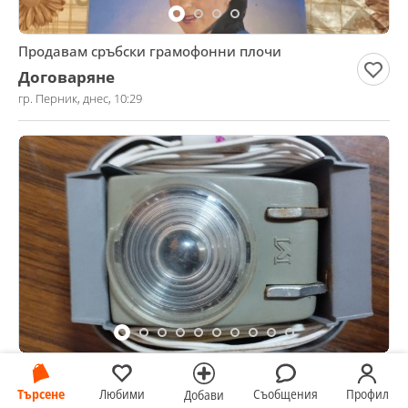
Продавам сръбски грамофонни плочи
Договаряне
гр. Перник, днес, 10:29
Стара подвижна лампа от СССР
Търсене
Любими
Съобщения
Профил
15 €
Добави