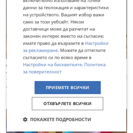
включително използване на точни
данни за геолокация и характеристики
на устройството. Вашият избор важи
само за този уебсайт. Някои
доставчици може да разчитат на
законен интерес вместо на съгласие;
имате право да възразите в
Настройки
за рекламиране
. Можете да оттеглите
съгласието си по всяко време в
Настройки на бисквитките
.
Политика
Стара хавлиена кърпа Marlboro
за поверителност
70 €
136,91 лв
гр. Перник, днес, 18:33
ПРИЕМЕТЕ ВСИЧКИ
Други антики и предмети
ОТХВЪРЛЕТЕ ВСИЧКИ
ПОКАЖЕТЕ ПОДРОБНОСТИ