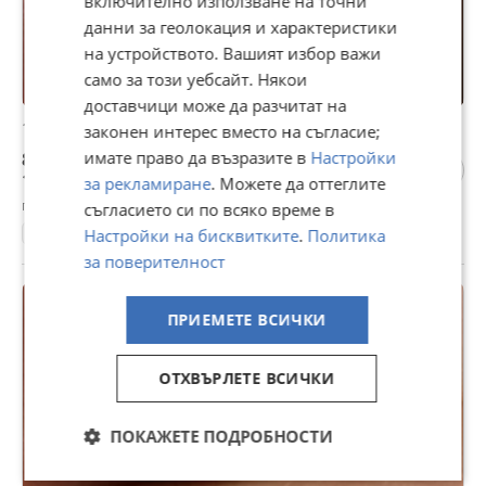
включително използване на точни
данни за геолокация и характеристики
на устройството. Вашият избор важи
само за този уебсайт. Някои
доставчици може да разчитат на
10 ст 1913 г Ч37
законен интерес вместо на съгласие;
8,18 €
имате право да възразите в
Настройки
16 лв
за рекламиране
. Можете да оттеглите
гр. Пазарджик, днес, 09:30
съгласието си по всяко време в
Монети
Настройки на бисквитките
.
Политика
за поверителност
ПРИЕМЕТЕ ВСИЧКИ
ОТХВЪРЛЕТЕ ВСИЧКИ
ПОКАЖЕТЕ ПОДРОБНОСТИ