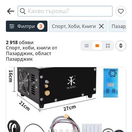
Какво търсиш?
Филтри
3
Спорт, Хоби, Книги
Пазардж
2 918
обяви
Спорт, хоби, книги от
Пазарджик, област
Пазарджик