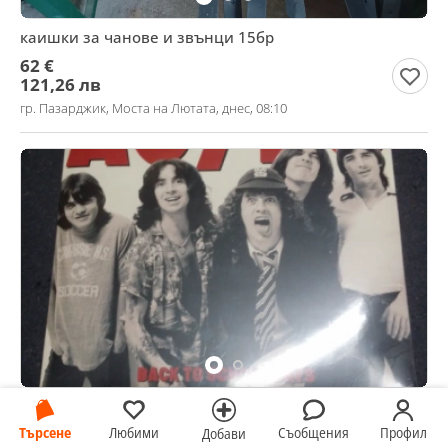
каишки за чанове и звънци 15бр
62 €
121,26 лв
гр. Пазарджик, Моста на Лютата, днес, 08:10
Грамофонна плоча AC DC.Грамофон.
Търсене
Любими
Съобщения
Профил
39 €
Добави