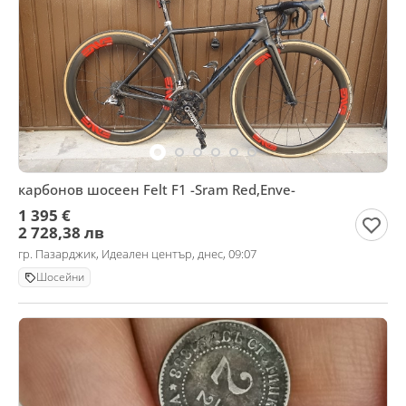
карбонов шосеен Felt F1 -Sram Red,Enve-
1 395 €
2 728,38 лв
гр. Пазарджик, Идеален център, днес, 09:07
Шосейни