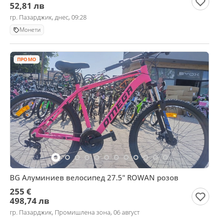
52,81 лв
гр. Пазарджик, днес, 09:28
Монети
ПРОМО
BG Алуминиев велосипед 27.5" ROWAN розов
255 €
498,74 лв
гр. Пазарджик, Промишлена зона, 06 август