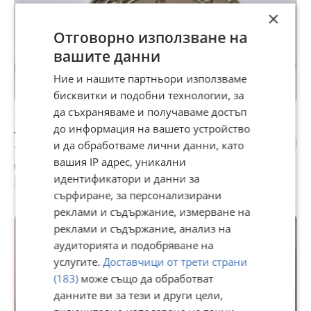
×
Отговорно използване на
вашите данни
Ние и нашите партньори използваме
бисквитки и подобни технологии, за
да съхраняваме и получаваме достъп
10 ст 1913 г Я67
до информация на вашето устройство
7,67 €
и да обработваме лични данни, като
15 лв
вашия IP адрес, уникални
гр. Пазарджик, Моста на Лютата, днес, 09:30
идентификатори и данни за
Монети
сърфиране, за персонализирани
реклами и съдържание, измерване на
реклами и съдържание, анализ на
аудиторията и подобряване на
услугите.
Доставчици от трети страни
(183)
може също да обработват
данните ви за тези и други цели,