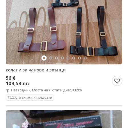
колани за чанове и звънци
56 €
109,53 лв
гр. Пазарджик, Моста на Лютата, днес, 08:09
Други антики и предмети