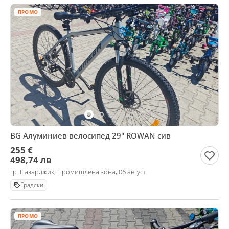
ПРОМО
BG Алуминиев велосипед 29" ROWAN сив
255 €
498,74 лв
гр. Пазарджик, Промишлена зона, 06 август
Градски
ПРОМО