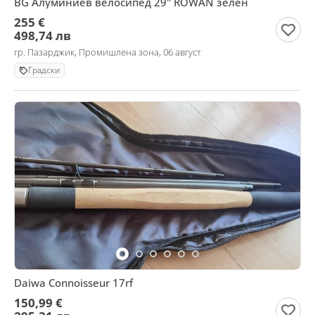
BG Алуминиев велосипед 29" ROWAN зелен
255 €
498,74 лв
гр. Пазарджик, Промишлена зона, 06 август
Градски
Daiwa Connoisseur 17rf
150,99 €