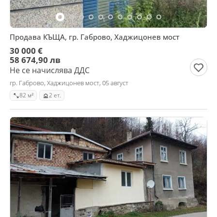
Продава КЪЩА, гр. Габрово, Хаджицонев мост
30 000 €
58 674,90 лв
Не се начислява ДДС
гр. Габрово, Хаджицонев мост, 05 август
82 м²
2 ет.