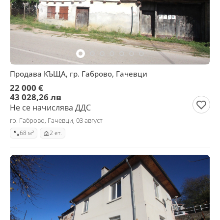
Продава КЪЩА, гр. Габрово, Гачевци
22 000 €
43 028,26 лв
Не се начислява ДДС
гр. Габрово, Гачевци, 03 август
68 м²
2 ет.