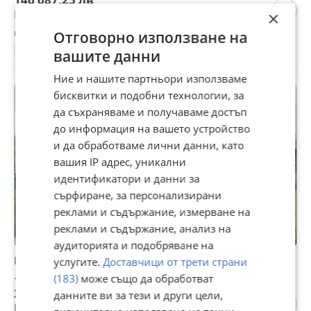
Не се начислява ДДС
×
гр. Габрово, Хаджицонев мост, 04 август
Отговорно използване на
150 м²
вашите данни
Ние и нашите партньори използваме
бисквитки и подобни технологии, за
да съхраняваме и получаваме достъп
до информация на вашето устройство
и да обработваме лични данни, като
вашия IP адрес, уникални
идентификатори и данни за
сърфиране, за персонализирани
реклами и съдържание, измерване на
реклами и съдържание, анализ на
аудиторията и подобряване на
Продава КЪЩА, гр. Габрово, Войново
услугите.
Доставчици от трети страни
(183)
може също да обработват
194 291,67 €
380 001,48 лв
данните ви за тези и други цели,
Цената е без ДДС