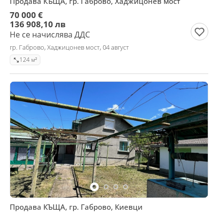
Продава КЪЩА, гр. Габрово, Хаджицонев мост
70 000 €
136 908,10 лв
Не се начислява ДДС
гр. Габрово, Хаджицонев мост, 04 август
124 м²
Продава КЪЩА, гр. Габрово, Киевци