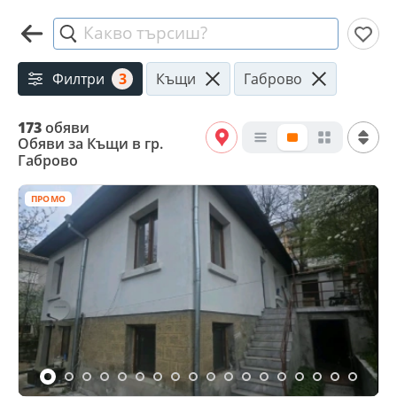
Какво търсиш?
Филтри
3
Къщи
Габрово
173
обяви
Обяви за Къщи в гр.
Габрово
ПРОМО