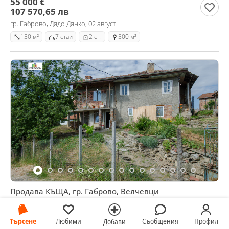
55 000 €
107 570,65 лв
гр. Габрово, Дядо Дянко, 02 август
150 м²
7 стаи
2 ет.
500 м²
Продава КЪЩА, гр. Габрово, Велчевци
33 000 €
64 542,39 лв
Търсене
Любими
Съобщения
Профил
Добави
Не се начислява ДДС