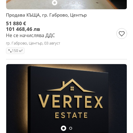
Продава КЪЩА, гр. Габрово, Център
51 880 €
101 468,46 лв
Не се начислява ДДС
гр. Габрово, Център, 03 август
150 м²