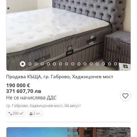
Продава КЪЩА, гр. Габрово, Хаджицонев мост
190 000 €
371 607,70 лв
Не се начислява ДДС
гр. Габрово, Хаджицонев мост, 04 август
200 м²
2 ет.