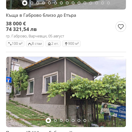
Къща в Габрово близо до Етъра
38 000 €
74 321,54 лв
гр. Габрово, Варчевци, 05 август
100 м²
8 стаи
2 ет.
900 м²