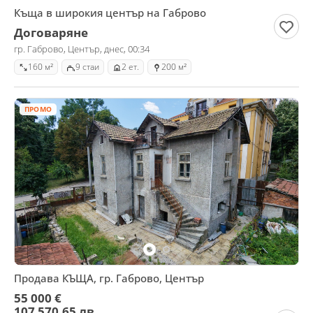
Къща в широкия център на Габрово
Договаряне
гр. Габрово, Център, днес, 00:34
160 м²
9 стаи
2 ет.
200 м²
ПРОМО
Продава КЪЩА, гр. Габрово, Център
55 000 €
107 570,65 лв