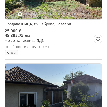
Продава КЪЩА, гр. Габрово, Златари
25 000 €
48 895,75 лв
Не се начислява ДДС
гр. Габрово, Златари, 03 август
48 м²