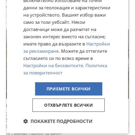
включително използване на точни
гр. Габрово, Войново, 04 август
данни за геолокация и характеристики
160 м²
на устройството. Вашият избор важи
1 ет.
само за този уебсайт. Някои
доставчици може да разчитат на
законен интерес вместо на съгласие;
имате право да възразите в
Настройки
за рекламиране
. Можете да оттеглите
съгласието си по всяко време в
Настройки на бисквитките
.
Политика
за поверителност
ПРИЕМЕТЕ ВСИЧКИ
ОТХВЪРЛЕТЕ ВСИЧКИ
Продава КЪЩА, гр. Габрово, Център
295 527 €
578 000,57 лв
ПОКАЖЕТЕ ПОДРОБНОСТИ
Цената е с включен ДДС
гр. Габрово, Център, 04 август