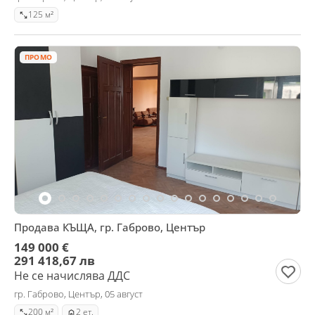
125 м²
ПРОМО
Продава КЪЩА, гр. Габрово, Център
149 000 €
291 418,67 лв
Не се начислява ДДС
гр. Габрово, Център, 05 август
200 м²
2 ет.