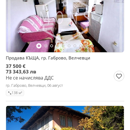
Продава КЪЩА, гр. Габрово, Велчевци
37 500 €
73 343,63 лв
Не се начислява ДДС
гр. Габрово, Велчевци, 06 август
138 м²