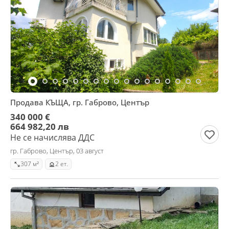
Продава КЪЩА, гр. Габрово, Център
340 000 €
664 982,20 лв
Не се начислява ДДС
гр. Габрово, Център, 03 август
307 м²
2 ет.