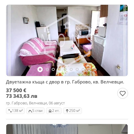
Двуетажна къща с двор в гр. Габрово, кв. Велчевци.
37 500 €
73 343,63 лв
гр. Габрово, Велчевци, 06 август
138 м²
5 стаи
2 ет.
250 м²