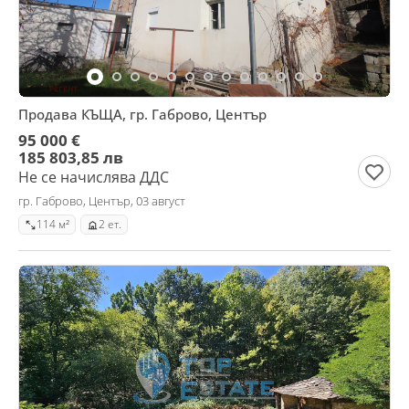
Продава КЪЩА, гр. Габрово, Център
95 000 €
185 803,85 лв
Не се начислява ДДС
гр. Габрово, Център, 03 август
114 м²
2 ет.