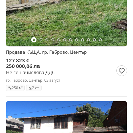
Продава КЪЩА, гр. Габрово, Център
127 823 €
250 000,06 лв
Не се начислява ДДС
гр. Габрово, Център, 03 август
250 м²
2 ет.