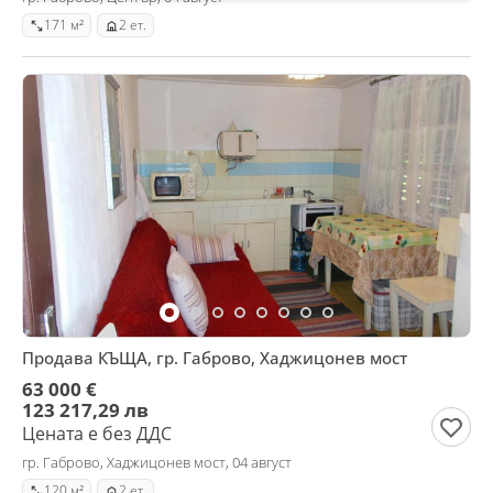
171 м²
2 ет.
Продава КЪЩА, гр. Габрово, Хаджицонев мост
63 000 €
123 217,29 лв
Цената е без ДДС
гр. Габрово, Хаджицонев мост, 04 август
120 м²
2 ет.