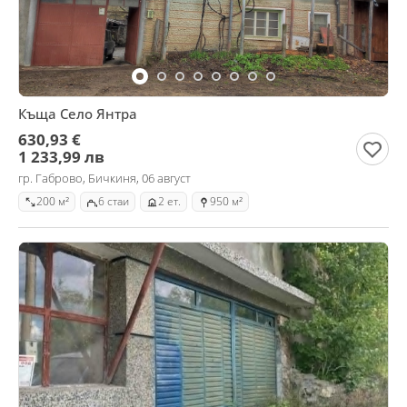
Къща Село Янтра
630,93 €
1 233,99 лв
гр. Габрово, Бичкиня, 06 август
200 м²
6 стаи
2 ет.
950 м²