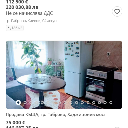
112 500 €
220 030,88 лв
Не се начислява ДДС
гр. Габрово, Киевци, 04 август
186 м²
Продава КЪЩА, гр. Габрово, Хаджицонев мост
75 000 €
146 687,25 лв