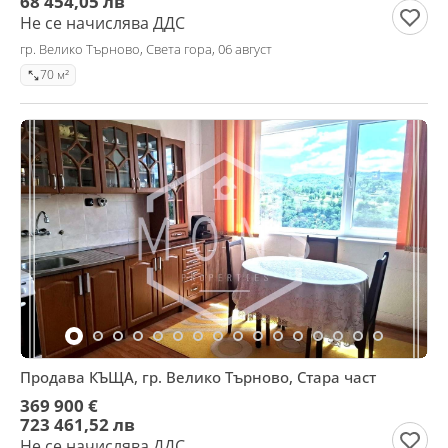
68 454,05 лв
Не се начислява ДДС
гр. Велико Търново, Света гора, 06 август
70 м²
Продава КЪЩА, гр. Велико Търново, Стара част
369 900 €
723 461,52 лв
Не се начислява ДДС