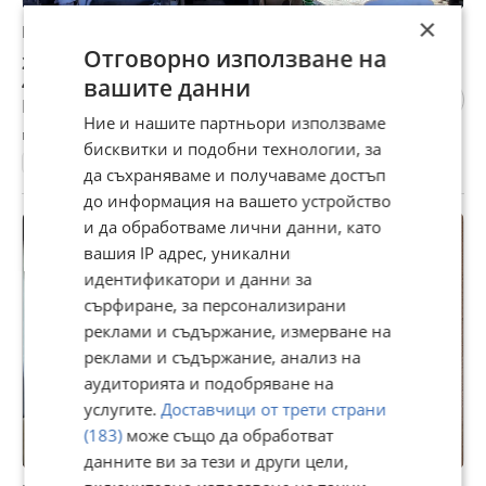
×
Продава КЪЩА, гр. Велико Търново, Варуша
Отговорно използване на
230 000 €
449 840,90 лв
вашите данни
Цената е с включен ДДС
Ние и нашите партньори използваме
гр. Велико Търново, Варуша, 07 август
бисквитки и подобни технологии, за
213 м²
да съхраняваме и получаваме достъп
до информация на вашето устройство
и да обработваме лични данни, като
вашия IP адрес, уникални
идентификатори и данни за
сърфиране, за персонализирани
реклами и съдържание, измерване на
реклами и съдържание, анализ на
аудиторията и подобряване на
услугите.
Доставчици от трети страни
(183)
може също да обработват
данните ви за тези и други цели,