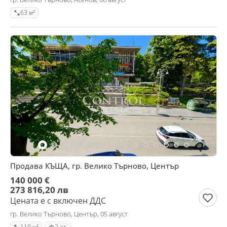
63 м²
Продава КЪЩА, гр. Велико Търново, Център
140 000 €
273 816,20 лв
Цената е с включен ДДС
гр. Велико Търново, Център, 05 август
110 м²
2 ет.