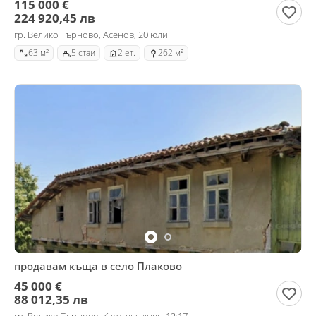
115 000 €
224 920,45 лв
гр. Велико Търново, Асенов, 20 юли
63 м²
5 стаи
2 ет.
262 м²
продавам къща в село Плаково
45 000 €
88 012,35 лв