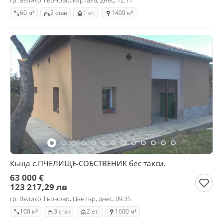
гр. Велико Търново, Картала, днес, 12:17
60 м²
2 стаи
1 ет.
1400 м²
Кьща с.ПЧЕЛИЩЕ-СОБСТВЕНИК бес такси.
63 000 €
123 217,29 лв
гр. Велико Търново, Център, днес, 09:35
100 м²
3 стаи
2 ет.
1600 м²