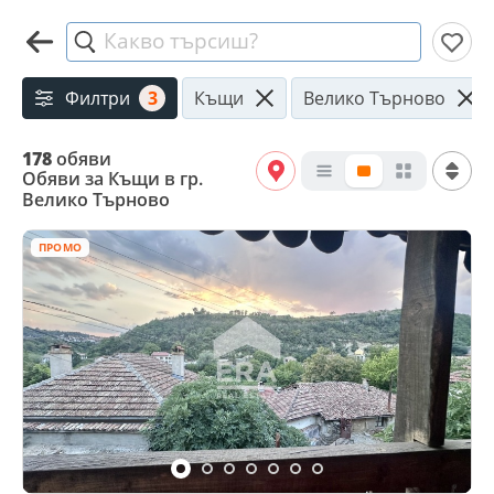
Какво търсиш?
Филтри
3
Къщи
Велико Търново
178
обяви
Обяви за Къщи в гр.
Велико Търново
ПРОМО