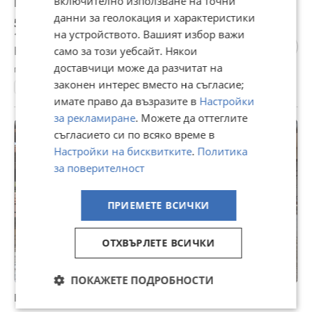
включително използване на точни
Продава КЪЩА, гр. Велико Търново, Света гора
данни за геолокация и характеристики
51 200 €
на устройството. Вашият избор важи
100 138,50 лв
Не се начислява ДДС
само за този уебсайт. Някои
доставчици може да разчитат на
гр. Велико Търново, Света гора, 06 август
законен интерес вместо на съгласие;
54 м²
имате право да възразите в
Настройки
за рекламиране
. Можете да оттеглите
съгласието си по всяко време в
Настройки на бисквитките
.
Политика
за поверителност
ПРИЕМЕТЕ ВСИЧКИ
ОТХВЪРЛЕТЕ ВСИЧКИ
ПОКАЖЕТЕ ПОДРОБНОСТИ
Продава КЪЩА, гр. Велико Търново, Център