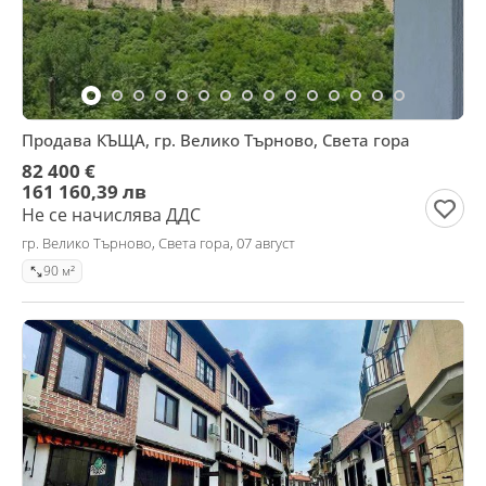
Продава КЪЩА, гр. Велико Търново, Света гора
82 400 €
161 160,39 лв
Не се начислява ДДС
гр. Велико Търново, Света гора, 07 август
90 м²