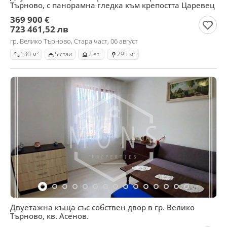
Търново, с панорамна гледка към крепостта Царевец
369 900 €
723 461,52 лв
гр. Велико Търново, Стара част, 06 август
130 м²
5 стаи
2 ет.
295 м²
Двуетажна къща със собствен двор в гр. Велико
Търново, кв. Асенов.