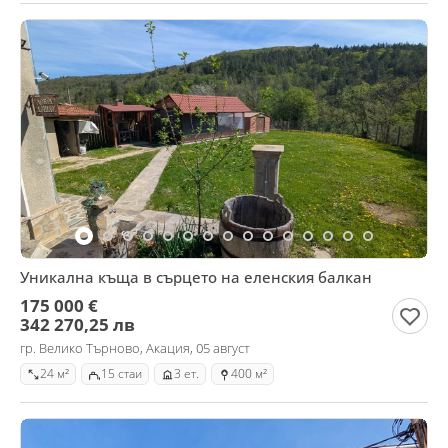
Уникална къща в сърцето на еленския балкан
175 000 €
342 270,25 лв
гр. Велико Търново, Акация, 05 август
24 м²
15 стаи
3 ет.
400 м²