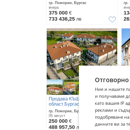
гр. Поморие, Бургас
гр.
вчера
вче
375 000
13
€
733 436,25
26
лв
Отговорно
Ние и нашите п
и получаваме д
Продава КЪЩА, гр. Поморие,
Пр
като вашия IP 
област Бургас
об
реклами и съдъ
гр. Поморие, Бургас
гр.
05 август
05 
подобряване на
250 000
30
€
данните ви за т
488 957,50
60
лв