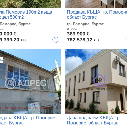
ла Поморие 190m2 къща
Продава КЪЩА, гр. Помори
рцел 500m2
област Бургас
 Поморие, Бургас
гр. Поморие, Бургас
ра
вчера
0 000
389 900
€
€
9 399,20
762 578,12
лв
лв
одава КЪЩА, гр. Поморие,
Дава под наем КЪЩА, гр.
ласт Бургас
Поморие, област Бургас