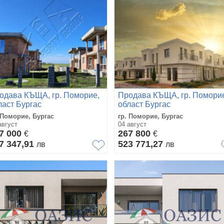
одава КЪЩА, гр. Поморие,
Продава КЪЩА, гр. Помори
ласт Бургас
област Бургас
 Поморие, Бургас
гр. Поморие, Бургас
август
04 август
7 000
267 800
€
€
7 347,91
523 771,27
лв
лв