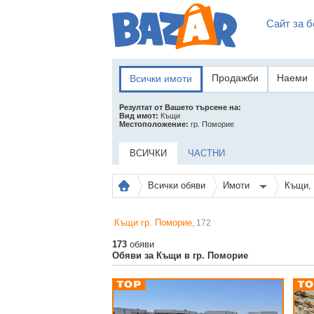
Сайт за б
Продажби
Наеми
Всички имоти
Резултат от Вашето търсене на:
Вид имот:
Къщи
Местоположение:
гр. Поморие
ВСИЧКИ
ЧАСТНИ
Всички обяви
Имоти
Къщи,
Къщи гр. Поморие
, 172
173
обяви
Обяви за Къщи в гр. Поморие