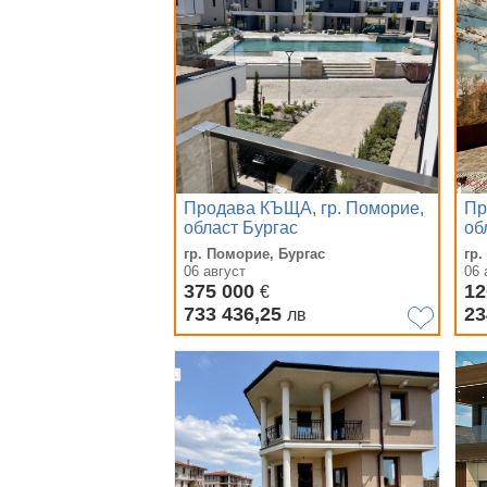
Продава КЪЩА, гр. Поморие,
Пр
област Бургас
об
гр. Поморие, Бургас
гр.
06 август
06 
375 000
12
€
733 436,25
23
лв