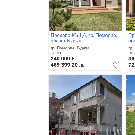
Продава КЪЩА, гр. Поморие,
Пр
област Бургас
об
гр. Поморие, Бургас
гр.
вчера
вче
240 000
36
€
469 399,20
72
лв