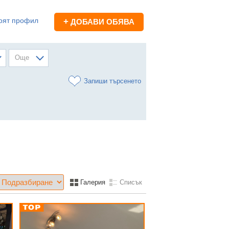
оят профил
+
ДОБАВИ ОБЯВА
Още
Запиши търсенето
Галерия
Списък