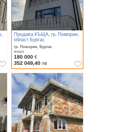
Продава КЪЩА, гр. Поморие,
е,
област Бургас
гр. Поморие, Бургас
вчера
180 000
€
352 049,40
лв