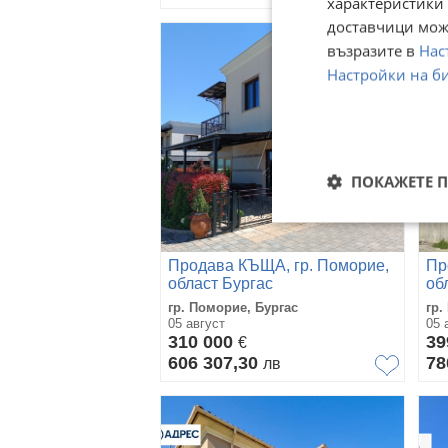
характеристики 
доставчици може
възразите в
Нас
Настройки на б
ПОКАЖЕТЕ 
Продава КЪЩА, гр. Поморие,
Пр
област Бургас
об
гр. Поморие, Бургас
гр.
05 август
05 
310 000
39
€
606 307,30
78
лв