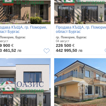
одава КЪЩА, гр. Поморие,
Продава КЪЩА, гр. Помори
ласт Бургас
област Бургас
 Поморие, Бургас
гр. Поморие, Бургас
август
04 август
9 900
226 500
€
€
3 461,52
442 995,50
лв
лв