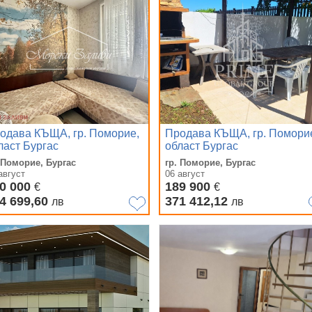
одава КЪЩА, гр. Поморие,
Продава КЪЩА, гр. Помори
ласт Бургас
област Бургас
 Поморие, Бургас
гр. Поморие, Бургас
август
06 август
0 000
189 900
€
€
4 699,60
371 412,12
лв
лв