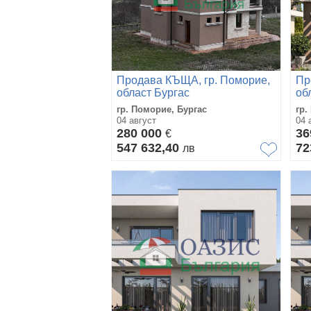
Продава КЪЩА, гр. Поморие,
Пр
област Бургас
об
гр. Поморие, Бургас
гр.
04 август
04 
280 000
36
€
547 632,40
72
лв