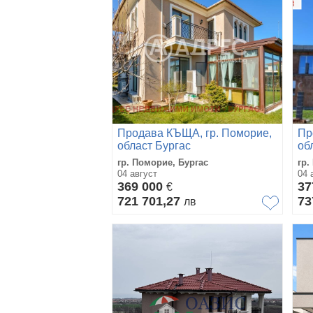
Продава КЪЩА, гр. Поморие,
Пр
област Бургас
об
гр. Поморие, Бургас
гр.
04 август
04 
369 000
37
€
721 701,27
73
лв