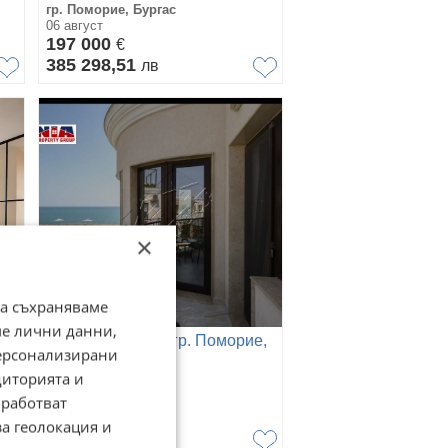
гр. Поморие, Бургас
06 август
197 000
€
385 298,51
лв
×
да съхраняваме
ме лични данни,
е,
Продава КЪЩА, гр. Поморие,
персонализирани
област Бургас
диторията и
гр. Поморие, Бургас
05 август
работват
380 000
€
за геолокация и
743 215,40
лв