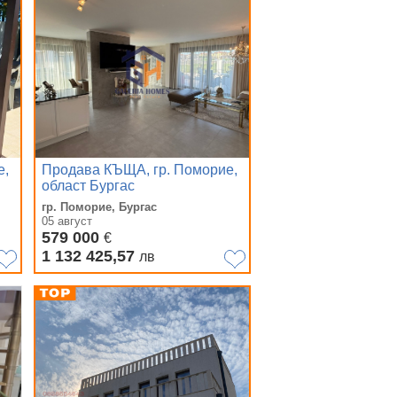
е,
Продава КЪЩА, гр. Поморие,
област Бургас
гр. Поморие, Бургас
05 август
579 000
€
1 132 425,57
лв