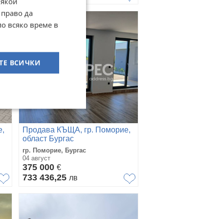
Някои
 право да
по всяко време в
ТЕ ВСИЧКИ
е,
Продава КЪЩА, гр. Поморие,
област Бургас
гр. Поморие, Бургас
04 август
375 000
€
733 436,25
лв