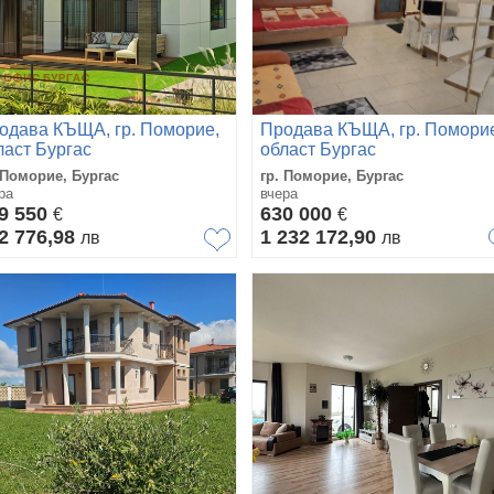
одава КЪЩА, гр. Поморие,
Продава КЪЩА, гр. Помори
ласт Бургас
област Бургас
 Поморие, Бургас
гр. Поморие, Бургас
ра
вчера
9 550
630 000
€
€
2 776,98
1 232 172,90
лв
лв