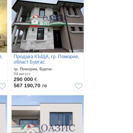
е,
Продава КЪЩА, гр. Поморие,
област Бургас
гр. Поморие, Бургас
04 август
290 000
€
567 190,70
лв