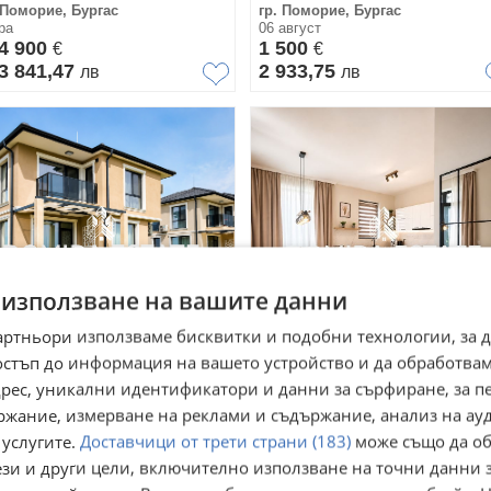
 Поморие, Бургас
гр. Поморие, Бургас
ра
06 август
4 900
1 500
€
€
3 841,47
2 933,75
лв
лв
 използване на вашите данни
артньори използваме бисквитки и подобни технологии, за 
остъп до информация на вашето устройство и да обработва
одава КЪЩА, гр. Поморие,
Продава КЪЩА, гр. Помори
адрес, уникални идентификатори и данни за сърфиране, за 
ласт Бургас
област Бургас
ржание, измерване на реклами и съдържание, анализ на ау
 Поморие, Бургас
гр. Поморие, Бургас
август
05 август
 услугите.
Доставчици от трети страни (183)
може също да об
7 000
307 000
€
€
ези и други цели, включително използване на точни данни 
0 439,81
600 439,81
лв
лв