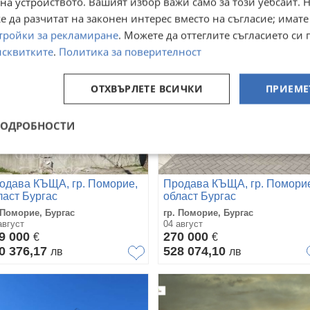
на устройството. Вашият избор важи само за този уебсайт. 
 да разчитат на законен интерес вместо на съгласие; имате
тройки за рекламиране
. Можете да оттеглите съгласието си 
исквитките
.
Политика за поверителност
ОТХВЪРЛЕТЕ ВСИЧКИ
ПРИЕМЕ
ПОДРОБНОСТИ
одава КЪЩА, гр. Поморие,
Продава КЪЩА, гр. Помори
ласт Бургас
област Бургас
 Поморие, Бургас
гр. Поморие, Бургас
август
04 август
9 000
270 000
€
€
0 376,17
528 074,10
лв
лв