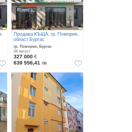
е,
Продава КЪЩА, гр. Поморие,
област Бургас
гр. Поморие, Бургас
04 август
327 000
€
639 556,41
лв