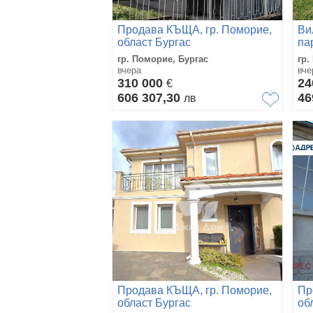
Продава КЪЩА, гр. Поморие,
Ви
област Бургас
па
гр. Поморие, Бургас
гр.
вчера
вче
310 000
24
€
606 307,30
46
лв
Продава КЪЩА, гр. Поморие,
Пр
област Бургас
об