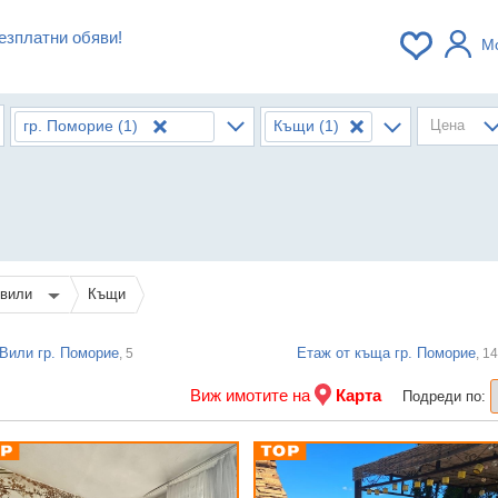
езплатни обяви!
М
гр. Поморие
(1)
Къщи
(1)
Цена
 вили
Къщи
Вили гр. Поморие
Етаж от къща гр. Поморие
, 5
, 14
Виж имотите на
Карта
Подреди по: