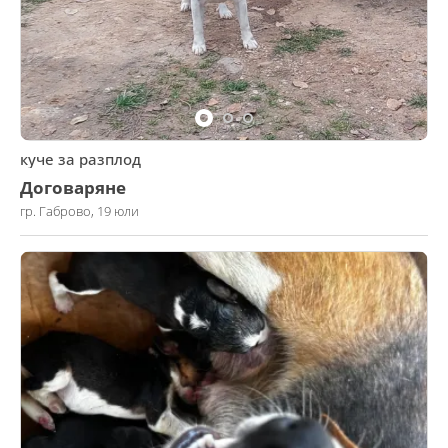
куче за разплод
Договаряне
гр. Габрово, 19 юли