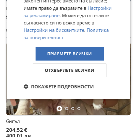
законен интерес вместо на съгласие;
имате право да възразите в
Настройки
Бигъл с родословие
за рекламиране
. Можете да оттеглите
920,33 €
1 800,01 лв
съгласието си по всяко време в
Настройки на бисквитките
.
Политика
гр. Варна, Център, 25 юли
за поверителност
ПРИЕМЕТЕ ВСИЧКИ
ОТХВЪРЛЕТЕ ВСИЧКИ
ПОКАЖЕТЕ ПОДРОБНОСТИ
бигъл
204,52 €
400,01 лв