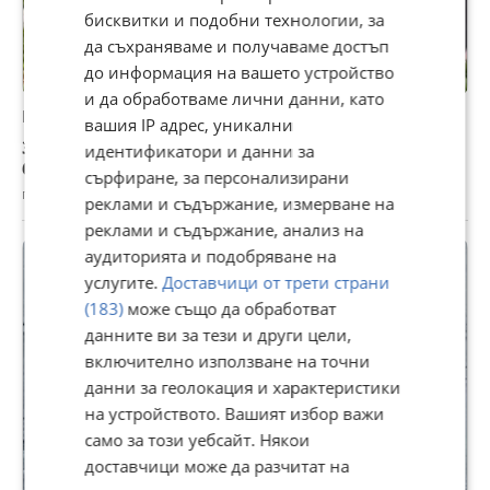
бисквитки и подобни технологии, за
да съхраняваме и получаваме достъп
до информация на вашето устройство
и да обработваме лични данни, като
Кученца ' бигъл 'чистокръвни!
вашия IP адрес, уникални
350 €
идентификатори и данни за
684,54 лв
сърфиране, за персонализирани
гр. Сливен, Център, 28 юли
реклами и съдържание, измерване на
реклами и съдържание, анализ на
аудиторията и подобряване на
услугите.
Доставчици от трети страни
(183)
може също да обработват
данните ви за тези и други цели,
включително използване на точни
данни за геолокация и характеристики
на устройството. Вашият избор важи
само за този уебсайт. Някои
доставчици може да разчитат на