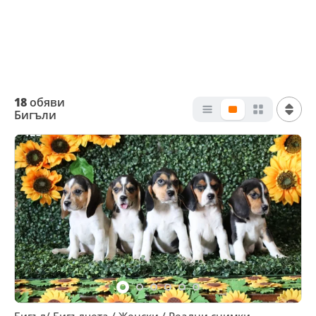
18
обяви
Бигъли