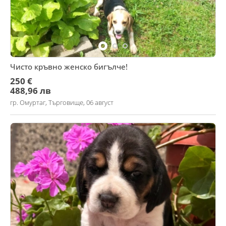
Чисто кръвно женско бигълче!
250 €
488,96 лв
гр. Омуртаг, Търговище, 06 август