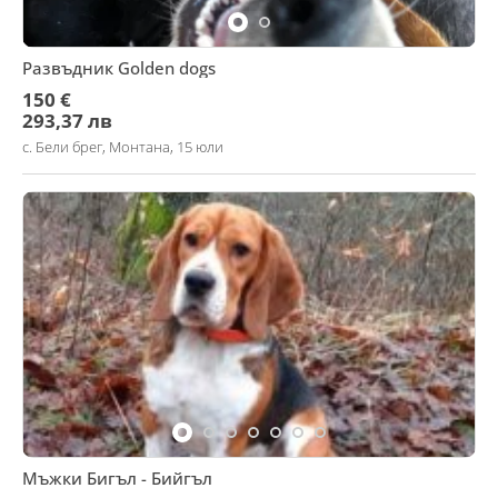
Развъдник Golden dogs
150 €
293,37 лв
с. Бели брег, Монтана, 15 юли
Мъжки Бигъл - Бийгъл